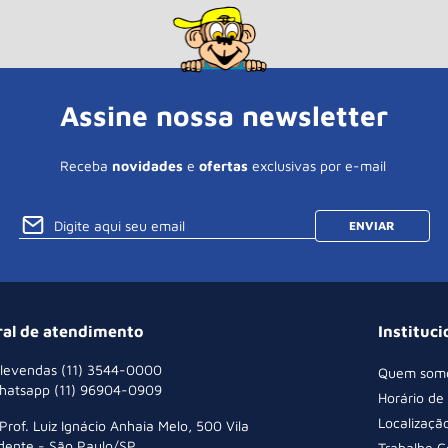
Assine nossa newsletter
Receba
novidades
e
ofertas
exclusivas por e-mail
ENVIAR
ral de atendimento
Instituci
levendas (11) 3544-0000
Quem som
hatsapp (11) 96904-0909
Horário de
Localizaçã
 Prof. Luiz Ignácio Anhaia Melo, 500 Vila
dente - São Paulo/SP
Trabalhe 