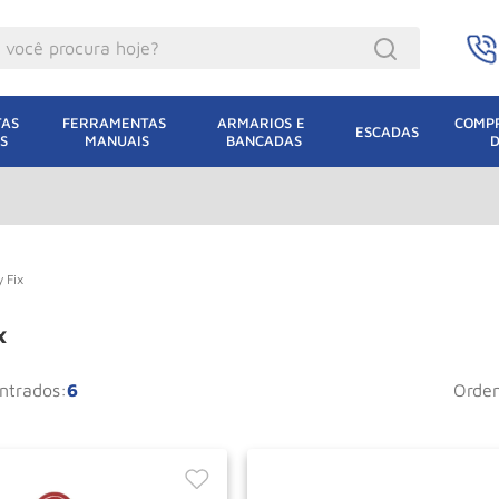
ocê procura hoje?
acacos
AS 
FERRAMENTAS 
ARMARIOS E 
COMPR
ESCADAS
S
MANUAIS
BANCADAS
incho Eletrico
acaco Hidraulico
lha Eletrica
acaco Jacare
y Fix
uincho
x
acaco
6
orde
dizio
lha
oda