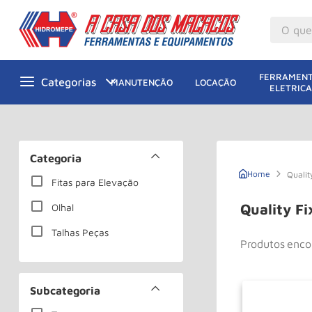
O que v
M
1
º
FERRAMENT
MANUTENÇÃO
LOCAÇÃO
ELETRICA
Gu
2
º
M
3
º
Ta
4
º
Categoria
M
5
º
Qualit
Fitas para Elevação
G
6
º
Quality Fi
Olhal
M
7
º
Talhas Peças
Produtos
Ro
8
º
Ta
9
º
Subcategoria
R
10
º