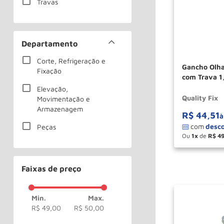
Travas
Departamento
Corte, Refrigeração e
Gancho Olha
Fixação
com Trava 1
GT0150
Elevação,
Quality Fix
Movimentação e
Armazenagem
R$
44
,
51
à
Peças
Ou
1
de
R$
4
－
Faixas de preço
R$ 49,00
R$ 50,00