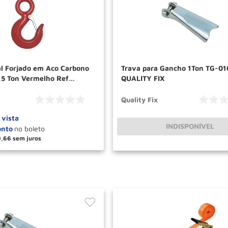
l Forjado em Aco Carbono
Trava para Gancho 1Ton TG-01
,5 Ton Vermelho Ref
QUALITY FIX
 QUALITY FIX
Quality Fix
 vista
INDISPONÍVEL
9
,
66
＋
COMPRAR