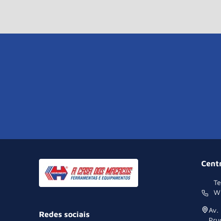
Cent
Te
W
Av.
Redes sociais
Pru