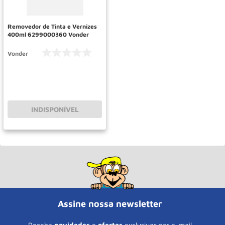
Roda
10
º
Removedor de Tinta e Vernizes
400ml 6299000360 Vonder
Vonder
INDISPONÍVEL
Assine nossa newsletter
Receba
novidades
e
ofertas
exclusivas por e-mail