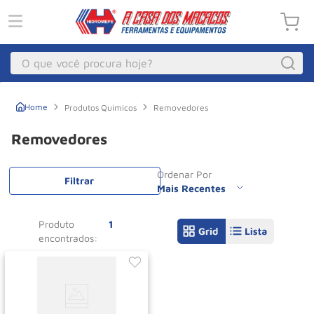
O que você procura hoje?
Macacos
1
º
Produtos Químicos
Removedores
Guincho Eletrico
2
º
Removedores
Macaco Hidraulico
3
º
Ordenar Por
Talha Eletrica
4
º
Filtrar
Mais Recentes
Macaco Jacare
5
º
Produto
1
Guincho
6
º
Macaco
7
º
Rodizio
8
º
Talha
9
º