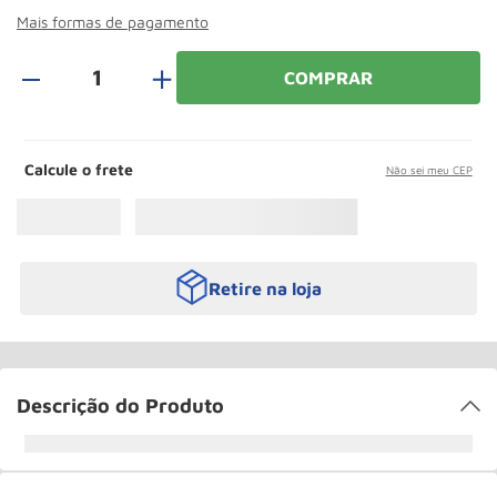
Paleteira
10
º
Mais formas de pagamento
＋
COMPRAR
Calcule o frete
Não sei meu CEP
Retire na loja
Descrição do Produto