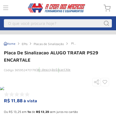
O que você procura hoje?
Macacos
1
º
Placa
EPIs
Placas de Sinalização
Guincho Eletrico
2
º
de
Sinalizacao
Placa De Sinalizacao ALUGO TRATAR PS29
ALUGO
Macaco Hidraulico
3
º
TRATAR
ENCARTALE
PS29
Talha Eletrica
4
º
ENCARTALE
Ver descrição
Encart'Ale
365952470178
Macaco Jacare
5
º
Guincho
6
º
Macaco
7
º
R$
11
,
88
à vista
Roda
8
º
Esconder - Ganhe 10,37% de desconto pagando no boleto
Rodizio
9
º
Ou
R$
13
,
25
em
1
de
R$
13
,
25
sem juros no cartão