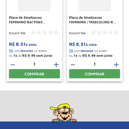
Placa de Sinalizacao
Placa de Sinalizacao
FEMININO Ref PS65
FEMININO / MASCULINO Ref
ENCARTALE
PS67 ENCARTALE
Encart'Ale
Encart'Ale
R$
8
,
51
R$
8
,
51
à vista
à vista
1
R$
9
,
49
1
R$
9
,
49
Ou
de
Ou
de
＋
－
＋
－
＋
COMPRAR
COMPRAR