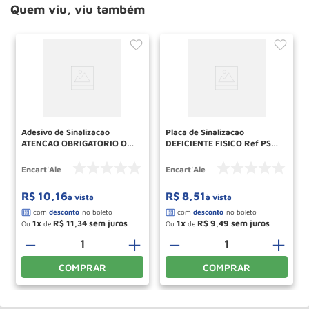
Quem viu, viu também
Adesivo de Sinalizacao
Placa de Sinalizacao
ATENCAO OBRIGATORIO O
DEFICIENTE FISICO Ref PS68
USO DE MASCARA Ref AV93
ENCARTALE
ENCARTALE
Encart'Ale
Encart'Ale
R$
10
,
16
R$
8
,
51
à vista
à vista
1
R$
11
,
34
1
R$
9
,
49
Ou
de
Ou
de
＋
－
＋
－
＋
COMPRAR
COMPRAR