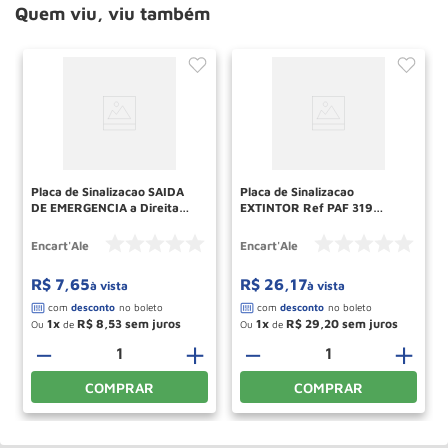
Quem viu, viu também
Placa de Sinalizacao SAIDA
Placa de Sinalizacao
DE EMERGENCIA a Direita
EXTINTOR Ref PAF 319
Ref PS 115 ENCARTALE
ENCARTALE
Encart'Ale
Encart'Ale
R$
7
,
65
R$
26
,
17
à vista
à vista
1
R$
8
,
53
1
R$
29
,
20
Ou
de
Ou
de
＋
－
＋
－
＋
COMPRAR
COMPRAR