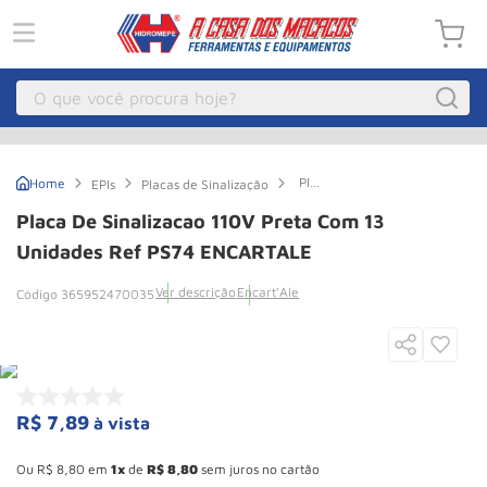
O que você procura hoje?
Macacos
1
º
Placa
EPIs
Placas de Sinalização
Guincho Eletrico
2
º
de
Sinalizacao
Placa De Sinalizacao 110V Preta Com 13
110V
Macaco Hidraulico
3
º
Preta
Unidades Ref PS74 ENCARTALE
com
Talha Eletrica
4
º
13
Ver descrição
Encart'Ale
365952470035
Unidades
Macaco Jacare
5
º
Ref
PS74
ENCARTALE
Guincho
6
º
Macaco
7
º
R$
7
,
89
à vista
Rodizio
8
º
Esconder - Ganhe 10,37% de desconto pagando no boleto
Talha
9
º
Ou
R$
8
,
80
em
1
de
R$
8
,
80
sem juros no cartão