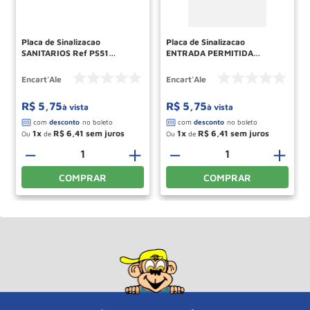
Placa de Sinalizacao
Placa de Sinalizacao
SANITARIOS Ref PS51
ENTRADA PERMITIDA
ENCARTALE
SOMENTE A PESSOAS
AUTORIZADOS Ref PS183
Encart'Ale
Encart'Ale
ENCARTALE
R$
5
,
75
R$
5
,
75
à vista
à vista
1
R$
6
,
41
1
R$
6
,
41
Ou
de
Ou
de
＋
－
＋
－
＋
COMPRAR
COMPRAR