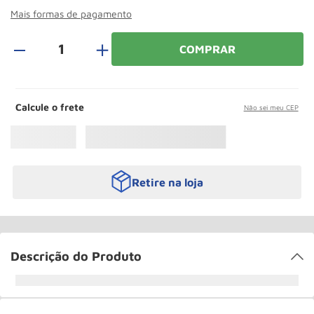
Roda
10
º
Mais formas de pagamento
＋
COMPRAR
Calcule o frete
Não sei meu CEP
Retire na loja
Descrição do Produto