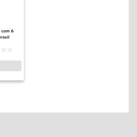
s com 6
rasil