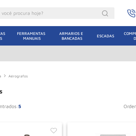
ocê procura hoje?
acacos
AS 
FERRAMENTAS 
ARMARIOS E 
COMPR
ESCADAS
S
MANUAIS
BANCADAS
incho Eletrico
acaco Hidraulico
acaco Jacare
uincho
a
Aérografos
lha Eletrica
s
acaco
5
orde
lha
leteira
dizio