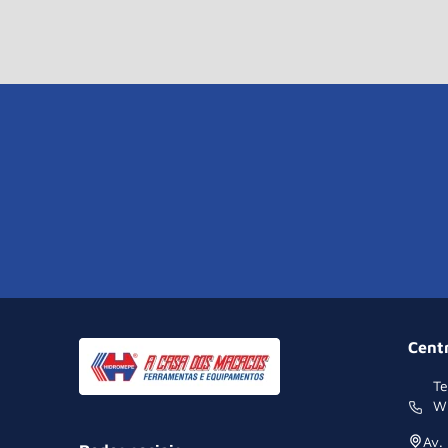
Cent
Te
W
Av.