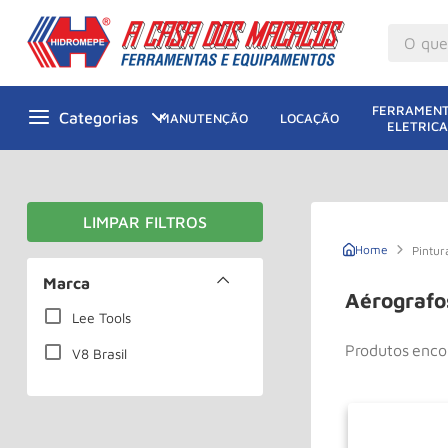
O que v
M
1
º
FERRAMENT
MANUTENÇÃO
LOCAÇÃO
ELETRICA
Gu
2
º
M
3
º
M
4
º
G
5
º
Pintur
Ta
Marca
6
º
Aérografo
M
Lee Tools
7
º
Produtos
Ta
8
º
V8 Brasil
Pa
9
º
Ro
10
º