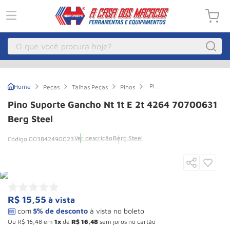
O que você procura hoje?
Macacos
1
º
Pino
Peças
Talhas Peças
Pinos
Guincho Eletrico
2
º
Suporte
Gancho
Pino Suporte Gancho Nt 1t E 2t 4264 70700631
Nt
Macaco Hidraulico
3
º
1t e
Berg Steel
2t
Talha Eletrica
4
º
4264
Ver descrição
Berg Steel
003842490023
70700631
Macaco Jacare
5
º
Berg
Steel
Guincho
6
º
Macaco
7
º
R$
15
,
55
à vista
Rodizio
8
º
Talha
9
º
Ou
R$
16
,
48
em
1
de
R$
16
,
48
sem juros no cartão