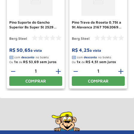
Pino Suporte do Gancho
Pino Trava da Roseta 0,75t a
Superior Bs Super 5t 2529
9t Alavanca 2167 70620690
70640228 Berg Steel
Berg Steel
Berg Steel
Berg Steel
R$
50
,
65
R$
4
,
25
à vista
à vista
1
R$
53
,
69
1
R$
4
,
51
Ou
de
Ou
de
＋
－
＋
－
＋
COMPRAR
COMPRAR