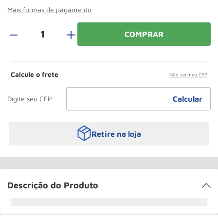
Roda
10
º
Mais formas de pagamento
＋
COMPRAR
Calcule o frete
Não sei meu CEP
Retire na loja
Descrição do Produto