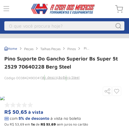
O que você procura hoje?
Macacos
1
º
Pino
Peças
Talhas Peças
Pinos
Guincho Eletrico
2
º
Suporte
do
Pino Suporte Do Gancho Superior Bs Super 5t
Gancho
Macaco Hidraulico
3
º
Superior
2529 70640228 Berg Steel
Bs
Talha Eletrica
4
º
Super
Ver descrição
Berg Steel
003842490041
5t
Macaco Jacare
5
º
2529
70640228
Berg
Guincho
6
º
Steel
Macaco
7
º
R$
50
,
65
à vista
Rodizio
8
º
Talha
9
º
Ou
R$
53
,
69
em
1
de
R$
53
,
69
sem juros no cartão