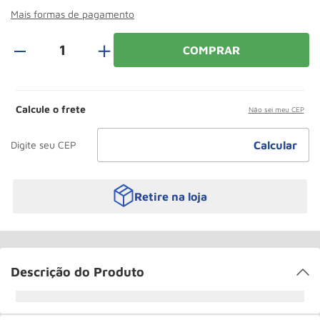
Roda
10
º
Mais formas de pagamento
＋
COMPRAR
Calcule o frete
Não sei meu CEP
Retire na loja
Descrição do Produto