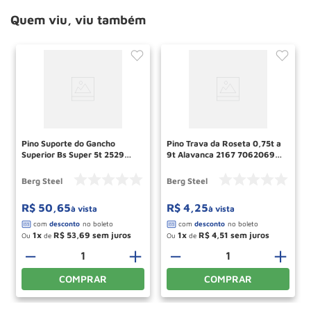
Quem viu, viu também
Pino Suporte do Gancho
Pino Trava da Roseta 0,75t a
Superior Bs Super 5t 2529
9t Alavanca 2167 70620690
70640228 Berg Steel
Berg Steel
Berg Steel
Berg Steel
R$
50
,
65
R$
4
,
25
à vista
à vista
1
R$
53
,
69
1
R$
4
,
51
Ou
de
Ou
de
＋
－
＋
－
＋
COMPRAR
COMPRAR