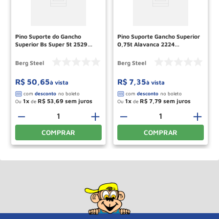
Pino Suporte do Gancho
Pino Suporte Gancho Superior
Superior Bs Super 5t 2529
0,75t Alavanca 2224
70640228 Berg Steel
70620967 Berg Steel
Berg Steel
Berg Steel
R$
50
,
65
R$
7
,
35
à vista
à vista
1
R$
53
,
69
1
R$
7
,
79
Ou
de
Ou
de
＋
－
＋
－
＋
COMPRAR
COMPRAR