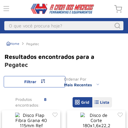
O que você procura hoje?
Macacos
1
º
Pegatec
Guincho Eletrico
2
º
Macaco Hidraulico
3
º
Pegatec
Guincho
4
º
Ordenar Por
Macaco Jacare
Filtrar
5
º
Mais Recentes
Talha Eletrica
6
º
Produtos
8
Macaco
7
º
Talha
8
º
Rodizio
9
º