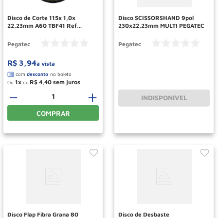
Disco de Corte 115x 1,0x
Disco SCISSORSHAND 9pol
22,23mm A60 TBF41 Ref
230x22,23mm MULTI PEGATEC
PT11510 PEGATEC
Pegatec
Pegatec
R$
3
,
94
à vista
1
R$
4
,
40
Ou
de
－
＋
INDISPONÍVEL
COMPRAR
Disco Flap Fibra Grana 80
Disco de Desbaste