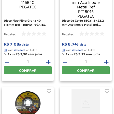
Paleteira
10
º
Disco Flap Fibra Grana 40
Disco de Corte 180x1,6x22,2
115mm Ref 115B40 PEGATEC
mm Aco Inox e Metal Ref
PT18016 PEGATEC
Pegatec
Pegatec
R$
7
,
08
R$
8
,
74
à vista
à vista
1
R$
7
,
90
1
R$
9
,
75
Ou
de
Ou
de
－
＋
－
＋
COMPRAR
COMPRAR