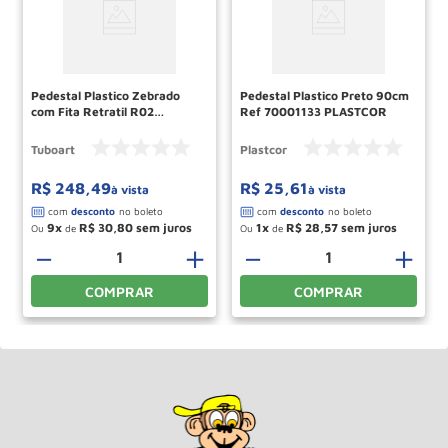
Pedestal Plastico Zebrado
Pedestal Plastico Preto 90cm
com Fita Retratil R02
Ref 70001133 PLASTCOR
TUBOART
Tuboart
Plastcor
R$
248
,
49
R$
25
,
61
à vista
à vista
9
R$
30
,
80
1
R$
28
,
57
Ou
de
Ou
de
－
＋
－
＋
COMPRAR
COMPRAR