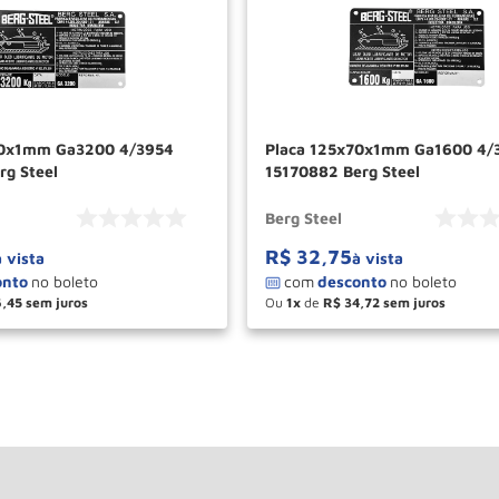
70x1mm Ga3200 4/3954
Placa 125x70x1mm Ga1600 4/
rg Steel
15170882 Berg Steel
Berg Steel
R$
32
,
75
à vista
à vista
6
,
45
Ou
1
de
R$
34
,
72
＋
－
＋
COMPRAR
COM