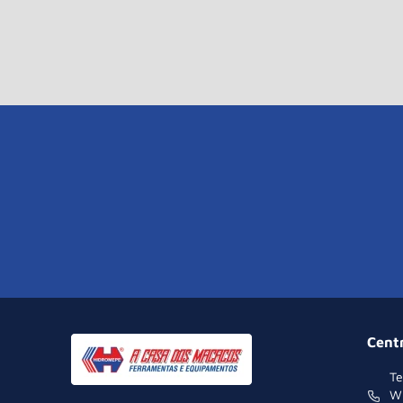
Cent
Te
W