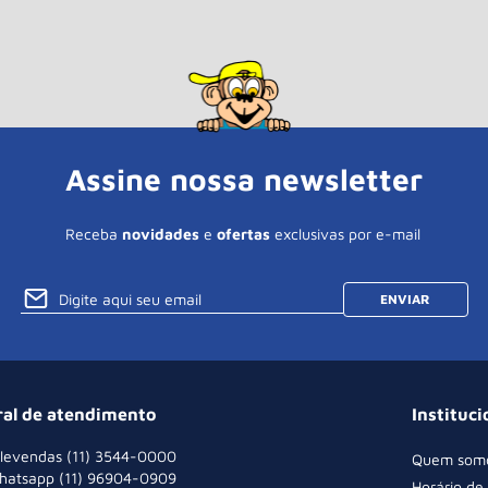
Assine nossa newsletter
Receba
novidades
e
ofertas
exclusivas por e-mail
ENVIAR
ral de atendimento
Instituci
levendas (11) 3544-0000
Quem som
hatsapp (11) 96904-0909
Horário de