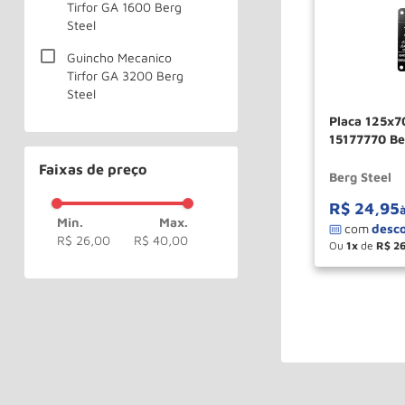
Tirfor GA 1600 Berg
Steel
Guincho Mecanico
Tirfor GA 3200 Berg
Steel
Placa 125x
15177770 Be
Faixas de preço
Berg Steel
R$
24
,
95
R$ 26,00
R$ 40,00
Ou
1
de
R$
2
－