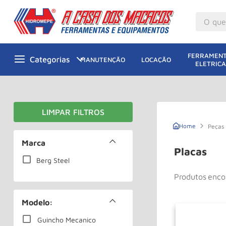
O que v
M
1
º
FERRAMENT
MANUTENÇÃO
LOCAÇÃO
ELETRICA
Gu
2
º
M
3
º
G
4
º
M
5
º
Peças
Ta
Marca
6
º
Placas
M
Berg Steel
7
º
Produtos
Ta
8
º
Ro
9
º
Modelo:
Pa
10
º
Guincho Mecanico