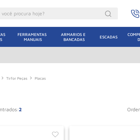
ocê procura hoje?
acacos
AS 
FERRAMENTAS 
ARMARIOS E 
COMPR
ESCADAS
S
MANUAIS
BANCADAS
incho Eletrico
acaco Hidraulico
uincho
acaco Jacare
Tirfor Peças
Placas
lha Eletrica
acaco
2
orde
lha
dizio
leteira