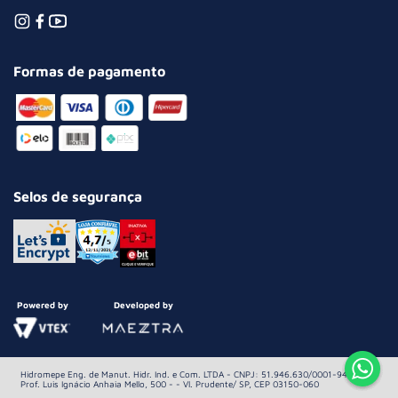
Formas de pagamento
Selos de segurança
Powered by
Developed by
Hidromepe Eng. de Manut. Hidr. Ind. e Com. LTDA - CNPJ: 51.946.630/0001-94 Av.
Prof. Luis Ignácio Anhaia Mello, 500 - - Vl. Prudente/ SP, CEP 03150-060