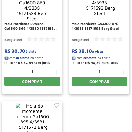
Roda
10
º
Mola Mordente Externa
Mola Mordente Ga3200 870
Ga1600 869 4/3830 15171583
4/3933 15171593 Berg Steel
Berg Steel
Berg Steel
Berg Steel
R$
30
,
70
R$
38
,
10
à vista
à vista
1
R$
32
,
54
1
R$
40
,
39
Ou
de
Ou
de
－
＋
－
＋
COMPRAR
COMPRAR