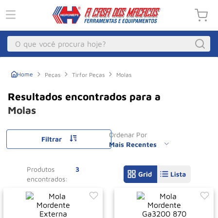
O que você procura hoje?
Macacos
1
º
Peças
Tirfor Peças
Molas
Guincho Eletrico
2
º
Macaco Hidraulico
3
º
Molas
Talha Eletrica
4
º
Ordenar Por
Macaco Jacare
Filtrar
5
º
Mais Recentes
Guincho
6
º
Produtos
3
Macaco
7
º
Rodizio
8
º
Talha
9
º