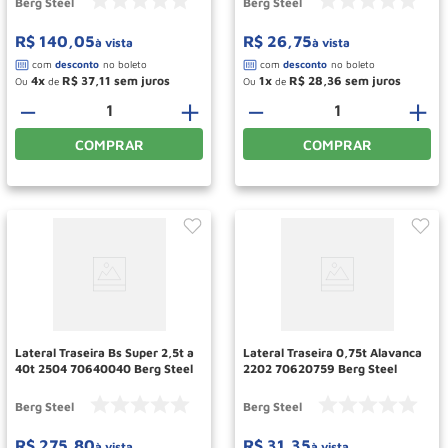
Berg Steel
Berg Steel
R$
140
,
05
R$
26
,
75
à vista
à vista
4
R$
37
,
11
1
R$
28
,
36
Ou
de
Ou
de
－
＋
－
＋
COMPRAR
COMPRAR
Lateral Traseira Bs Super 2,5t a
Lateral Traseira 0,75t Alavanca
40t 2504 70640040 Berg Steel
2202 70620759 Berg Steel
Berg Steel
Berg Steel
R$
275
,
80
R$
31
,
35
à vista
à vista