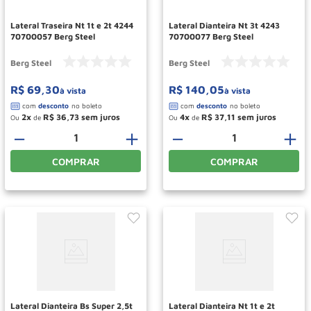
Lateral Traseira Nt 1t e 2t 4244
Lateral Dianteira Nt 3t 4243
70700057 Berg Steel
70700077 Berg Steel
Berg Steel
Berg Steel
R$
69
,
30
R$
140
,
05
à vista
à vista
2
R$
36
,
73
4
R$
37
,
11
Ou
de
Ou
de
－
＋
－
＋
COMPRAR
COMPRAR
Lateral Dianteira Bs Super 2,5t
Lateral Dianteira Nt 1t e 2t