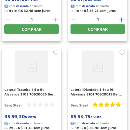
9
R$
32
,
48
1
R$
33
,
23
Ou
de
Ou
de
－
＋
－
＋
COMPRAR
COMPRAR
Lateral Traseira 1,5 a 9t
Lateral Dianteira 1,5t a 9t
Alavanca 2102 70620025 Berg
Alavanca 2101 70620015 Berg
Steel
Steel
Berg Steel
Berg Steel
R$
59
,
30
R$
53
,
75
à vista
à vista
2
R$
31
,
43
1
R$
56
,
98
Ou
de
Ou
de