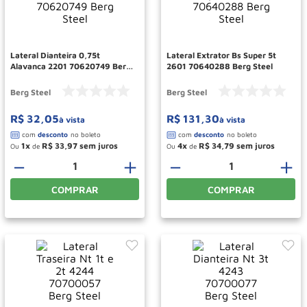
Paleteira
10
º
Lateral Dianteira 0,75t
Lateral Extrator Bs Super 5t
Alavanca 2201 70620749 Berg
2601 70640288 Berg Steel
Steel
Berg Steel
Berg Steel
R$
32
,
05
R$
131
,
30
à vista
à vista
1
R$
33
,
97
4
R$
34
,
79
Ou
de
Ou
de
－
＋
－
＋
COMPRAR
COMPRAR