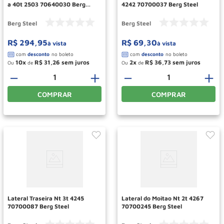
a 40t 2503 70640030 Berg
4242 70700037 Berg Steel
Steel
Berg Steel
Berg Steel
R$
294
,
95
R$
69
,
30
à vista
à vista
10
R$
31
,
26
2
R$
36
,
73
Ou
de
Ou
de
－
＋
－
＋
COMPRAR
COMPRAR
Lateral Traseira Nt 3t 4245
Lateral do Moitao Nt 2t 4267
70700087 Berg Steel
70700245 Berg Steel