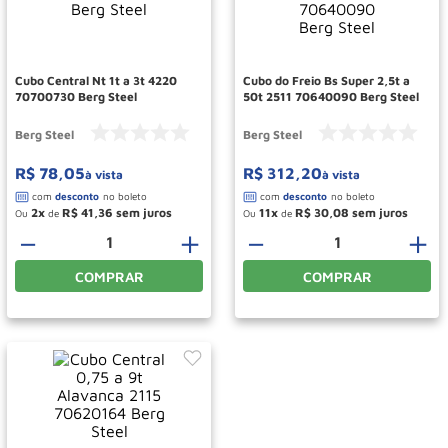
Rodizio
10
º
Cubo Central Nt 1t a 3t 4220
Cubo do Freio Bs Super 2,5t a
70700730 Berg Steel
50t 2511 70640090 Berg Steel
Berg Steel
Berg Steel
R$
78
,
05
R$
312
,
20
à vista
à vista
2
R$
41
,
36
11
R$
30
,
08
Ou
de
Ou
de
－
＋
－
＋
COMPRAR
COMPRAR