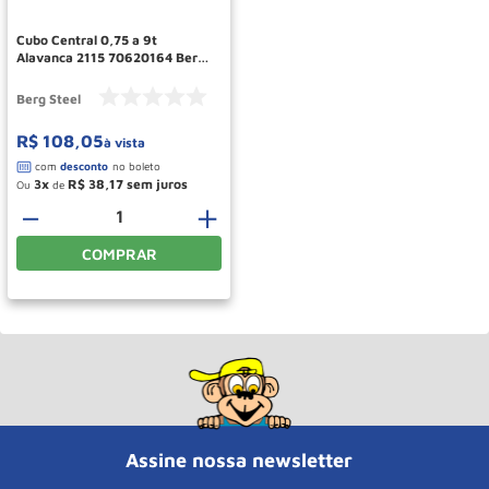
Cubo Central 0,75 a 9t
Alavanca 2115 70620164 Berg
Steel
Berg Steel
R$
108
,
05
à vista
3
R$
38
,
17
Ou
de
－
＋
COMPRAR
Assine nossa newsletter