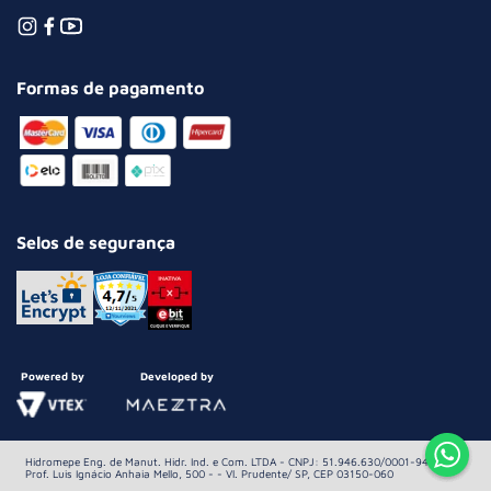
Formas de pagamento
Selos de segurança
Powered by
Developed by
Hidromepe Eng. de Manut. Hidr. Ind. e Com. LTDA - CNPJ: 51.946.630/0001-94 Av.
Prof. Luis Ignácio Anhaia Mello, 500 - - Vl. Prudente/ SP, CEP 03150-060