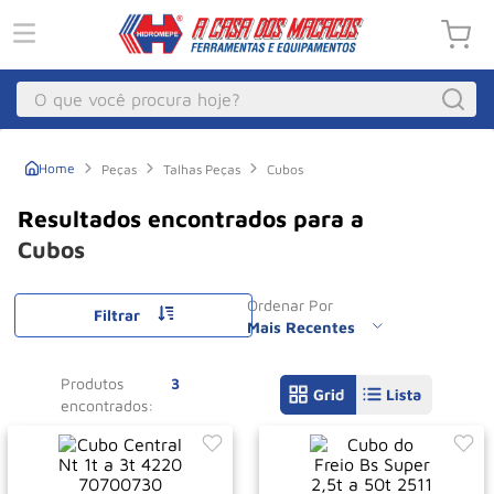
O que você procura hoje?
Macacos
1
º
Peças
Talhas Peças
Cubos
Guincho Eletrico
2
º
Macaco Hidraulico
3
º
Cubos
Macaco Jacare
4
º
Ordenar Por
Guincho
Filtrar
5
º
Mais Recentes
Talha Eletrica
6
º
Produtos
3
Macaco
7
º
Talha
8
º
Paleteira
9
º