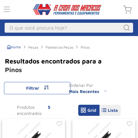
O que você procura hoje?
Macacos
1
º
Peças
Paleteiras Peças
Pinos
Guincho Eletrico
2
º
Macaco Hidraulico
3
º
Pinos
Macaco Jacare
4
º
Ordenar Por
Guincho
Filtrar
5
º
Mais Recentes
Talha Eletrica
6
º
Produtos
5
Macaco
7
º
Talha
8
º
Rodizio
9
º