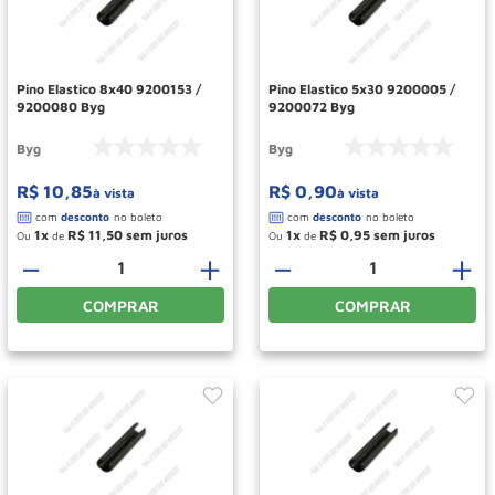
Roda
10
º
Pino Elastico 8x40 9200153 /
Pino Elastico 5x30 9200005 /
9200080 Byg
9200072 Byg
Byg
Byg
R$
10
,
85
R$
0
,
90
à vista
à vista
1
R$
11
,
50
1
R$
0
,
95
Ou
de
Ou
de
－
＋
－
＋
COMPRAR
COMPRAR