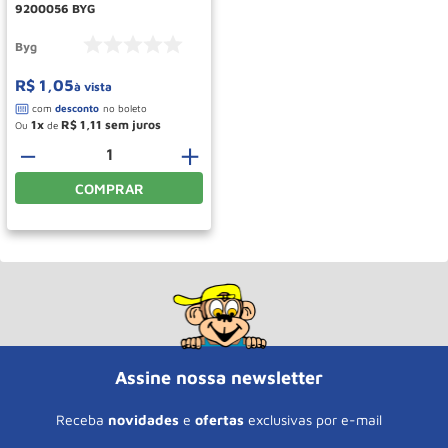
9200056 BYG
Byg
R$
1
,
05
à vista
1
R$
1
,
11
Ou
de
－
＋
COMPRAR
Assine nossa newsletter
Receba
novidades
e
ofertas
exclusivas por e-mail