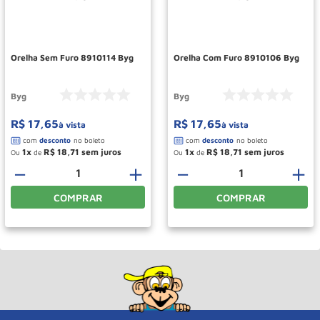
Paleteira
10
º
Orelha Sem Furo 8910114 Byg
Orelha Com Furo 8910106 Byg
Byg
Byg
R$
17
,
65
R$
17
,
65
à vista
à vista
1
R$
18
,
71
1
R$
18
,
71
Ou
de
Ou
de
－
＋
－
＋
COMPRAR
COMPRAR