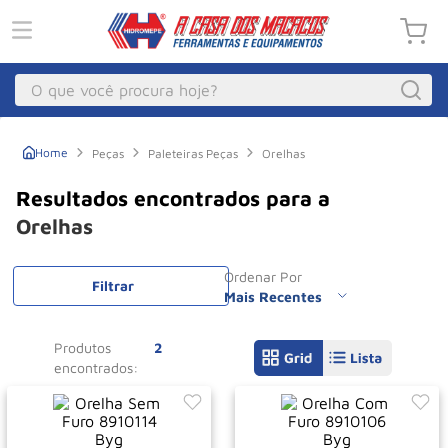
O que você procura hoje?
Macacos
1
º
Peças
Paleteiras Peças
Orelhas
Guincho Eletrico
2
º
Macaco Hidraulico
3
º
Orelhas
Talha Eletrica
4
º
Ordenar Por
Macaco Jacare
Filtrar
5
º
Mais Recentes
Guincho
6
º
Produtos
2
Macaco
7
º
Roda
8
º
Rodizio
9
º