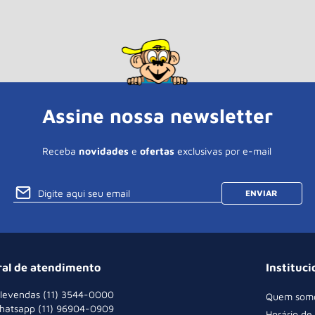
Assine nossa newsletter
Receba
novidades
e
ofertas
exclusivas por e-mail
ENVIAR
ral de atendimento
Instituci
levendas (11) 3544-0000
Quem som
hatsapp (11) 96904-0909
Horário de