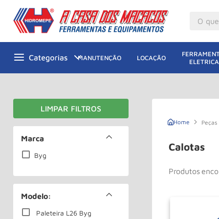
O que v
M
1
º
FERRAMENT
MANUTENÇÃO
LOCAÇÃO
ELETRICA
Gu
2
º
M
3
º
M
4
º
G
5
º
Peças
Ta
Marca
6
º
Calotas
M
Byg
7
º
Produtos
Ta
8
º
Ro
9
º
Modelo:
R
10
º
Paleteira L26 Byg