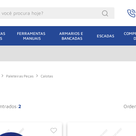
ocê procura hoje?
acacos
AS 
FERRAMENTAS 
ARMARIOS E 
COMPR
ESCADAS
S
MANUAIS
BANCADAS
incho Eletrico
acaco Hidraulico
acaco Jacare
uincho
Paleteiras Peças
Calotas
lha Eletrica
acaco
2
orde
lha
dizio
oda