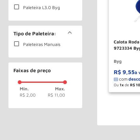
Paleteira L3.0 Byg
Tipo de Paleteira:
Calota Roda
Paleteiras Manuais
9723334 By
Byg
Faixas de preço
R$
9
,
55
à 
Ou
1
de
R$
1
－
R$ 2,00
R$ 11,00