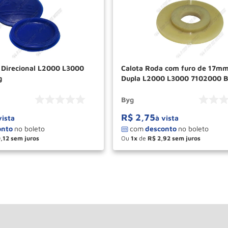
 Direcional L2000 L3000
Calota Roda com furo de 17mm
g
Dupla L2000 L3000 7102000 
Byg
R$
2
,
75
vista
à vista
0
,
12
Ou
1
de
R$
2
,
92
＋
－
＋
COMPRAR
COM