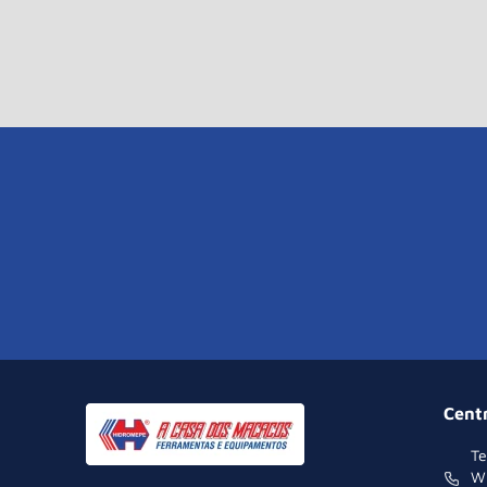
Cent
Te
W