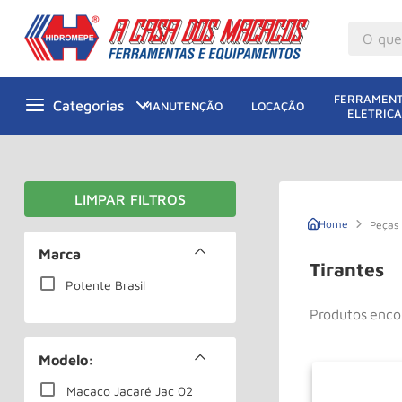
O que v
M
1
º
FERRAMENT
MANUTENÇÃO
LOCAÇÃO
ELETRICA
Gu
2
º
M
3
º
G
4
º
M
5
º
Peças
Ta
Marca
6
º
Tirantes
M
Potente Brasil
7
º
Produtos
Ta
8
º
Ro
9
º
Modelo:
Pa
10
º
Macaco Jacaré Jac 02