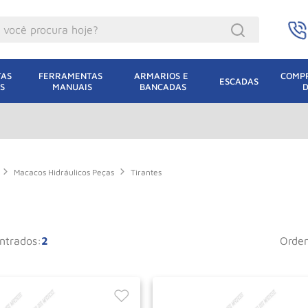
ocê procura hoje?
acacos
AS 
FERRAMENTAS 
ARMARIOS E 
COMPR
ESCADAS
S
MANUAIS
BANCADAS
incho Eletrico
acaco Hidraulico
uincho
acaco Jacare
Macacos Hidráulicos Peças
Tirantes
lha Eletrica
acaco
2
orde
lha
dizio
leteira