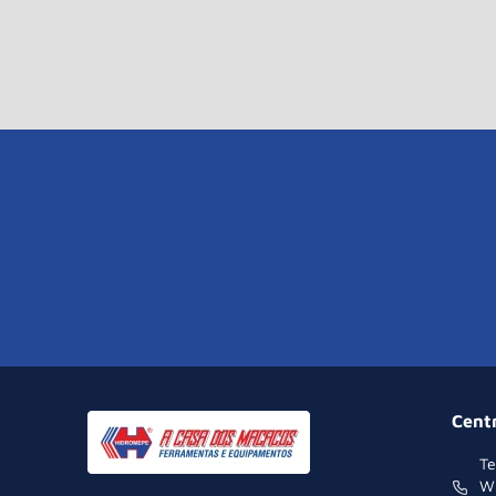
Cent
Te
W