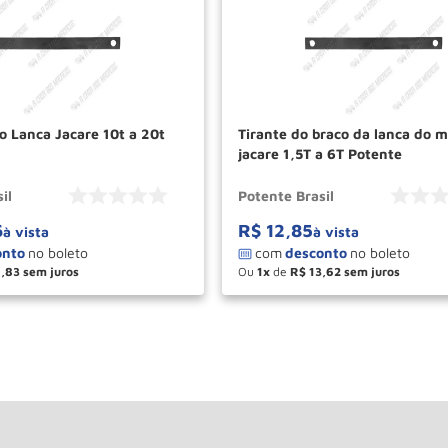
o Lanca Jacare 10t a 20t
Tirante do braco da lanca do 
jacare 1,5T a 6T Potente
il
Potente Brasil
6
R$
12
,
85
à vista
à vista
1
,
83
Ou
1
de
R$
13
,
62
＋
－
＋
COMPRAR
COM