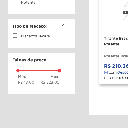
Potente
Tipo de Macaco:
Macacos Jacaré
Tirante Brac
Potente
Potente Bras
Faixas de preço
R$
210
,
2
Ou
7
de
R$
3
－
R$ 13,00
R$ 223,00