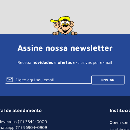
Assine nossa newsletter
Receba
novidades
e
ofertas
exclusivas por e-mail
ENVIAR
ral de atendimento
Instituci
levendas (11) 3544-0000
Quem som
hatsapp (11) 96904-0909
Horário de