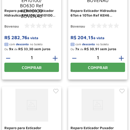
Reparo para Bomba Esticador
Reparo Esticador Hidraulico
Hidraulico EH6100/ EH10100/
6Ton e 10Ton Ref KEH6
BO630 Ref KEH10100
BOVENAU
BOVENAU
Bovenau
Bovenau
R$
282
,
76
R$
204
,
15
à vista
à vista
9
R$
33
,
30
7
R$
30
,
91
Ou
de
Ou
de
－
＋
－
＋
COMPRAR
COMPRAR
Reparo para Esticador
Reparo Esticador Puxador