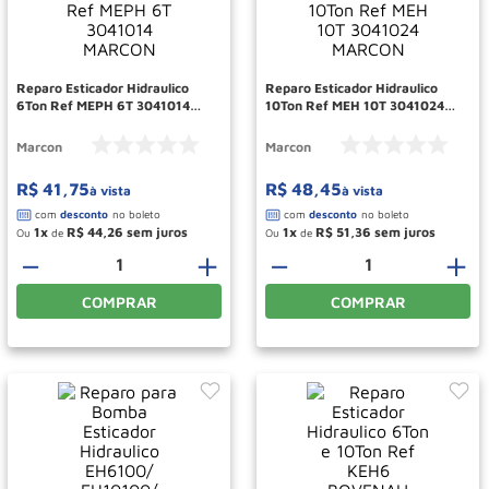
Roda
10
º
Reparo Esticador Hidraulico
Reparo Esticador Hidraulico
6Ton Ref MEPH 6T 3041014
10Ton Ref MEH 10T 3041024
MARCON
MARCON
Marcon
Marcon
R$
41
,
75
R$
48
,
45
à vista
à vista
1
R$
44
,
26
1
R$
51
,
36
Ou
de
Ou
de
－
＋
－
＋
COMPRAR
COMPRAR