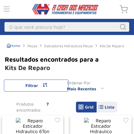
O que você procura hoje?
Macacos
1
º
Peças
Esticadores Hidráulicos Peças
Kits De Reparo
Guincho Eletrico
2
º
Macaco Hidraulico
3
º
Kits De Reparo
Talha Eletrica
4
º
Ordenar Por
Macaco Jacare
Filtrar
5
º
Mais Recentes
Guincho
6
º
Produtos
7
Macaco
7
º
Rodizio
8
º
Talha
9
º