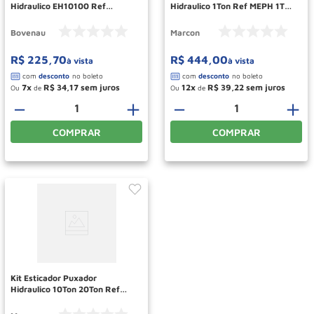
Hidraulico EH10100 Ref
Hidraulico 1Ton Ref MEPH 1T
KEH10100 BOVENAU
MARCON
Bovenau
Marcon
R$
225
,
70
R$
444
,
00
à vista
à vista
7
R$
34
,
17
12
R$
39
,
22
Ou
de
Ou
de
－
＋
－
＋
COMPRAR
COMPRAR
Kit Esticador Puxador
Hidraulico 10Ton 20Ton Ref
MEPH 10T 20T MARCON