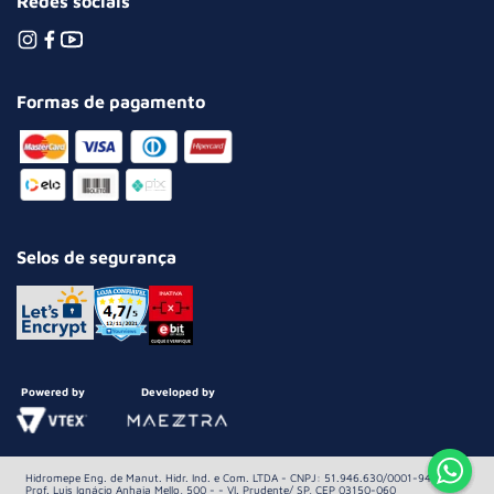
Redes sociais
Formas de pagamento
Selos de segurança
Powered by
Developed by
Hidromepe Eng. de Manut. Hidr. Ind. e Com. LTDA - CNPJ: 51.946.630/0001-94 Av.
Prof. Luis Ignácio Anhaia Mello, 500 - - Vl. Prudente/ SP, CEP 03150-060