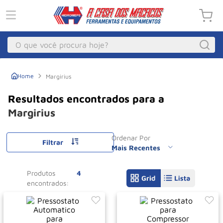
O que você procura hoje?
Macacos
1
º
Margirius
Guincho Eletrico
2
º
Macaco Hidraulico
3
º
Margirius
Talha Eletrica
4
º
Ordenar Por
Macaco Jacare
Filtrar
5
º
Mais Recentes
Guincho
6
º
Produtos
4
Macaco
7
º
Rodizio
8
º
Talha
9
º