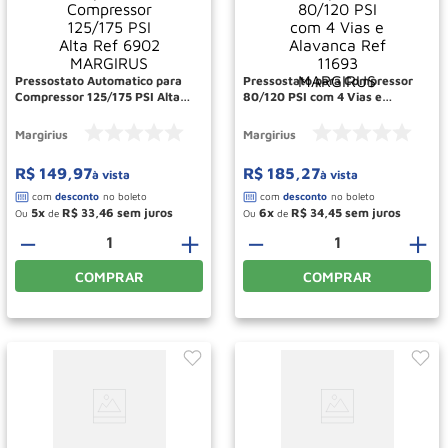
Roda
10
º
Pressostato Automatico para
Pressostato para Compressor
Compressor 125/175 PSI Alta
80/120 PSI com 4 Vias e
Ref 6902 MARGIRUS
Alavanca Ref 11693
MARGIRUS
Margirius
Margirius
R$
149
,
97
R$
185
,
27
à vista
à vista
5
R$
33
,
46
6
R$
34
,
45
Ou
de
Ou
de
－
＋
－
＋
COMPRAR
COMPRAR