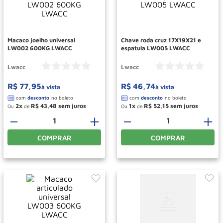
Rodizio
10
º
Macaco joelho universal
Chave roda cruz 17X19X21 e
LW002 600KG LWACC
espatula LW005 LWACC
Lwacc
Lwacc
R$
77
,
95
R$
46
,
74
à vista
à vista
2
R$
43
,
48
1
R$
52
,
15
Ou
de
Ou
de
－
＋
－
＋
COMPRAR
COMPRAR