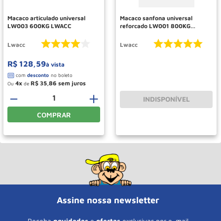
Macaco articulado universal
Macaco sanfona universal
LW003 600KG LWACC
reforcado LW001 800KG
LWACC
Lwacc
Lwacc
R$
128
,
59
à vista
4
R$
35
,
86
Ou
de
－
＋
INDISPONÍVEL
COMPRAR
Assine nossa newsletter
Receba
novidades
e
ofertas
exclusivas por e-mail