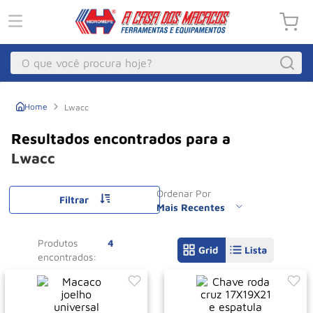
O que você procura hoje?
Macacos
1
º
Lwacc
Guincho Eletrico
2
º
Macaco Hidraulico
3
º
Lwacc
Macaco Jacare
4
º
Ordenar Por
Guincho
Filtrar
5
º
Mais Recentes
Talha Eletrica
6
º
Produtos
4
Macaco
7
º
Talha
8
º
Paleteira
9
º