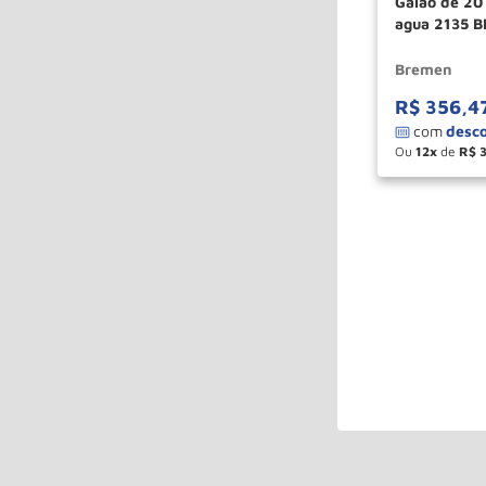
Galao de 20 
agua 2135 
Bremen
R$
356
,
4
Ou
12
de
R$
－