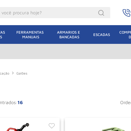
ocê procura hoje?
acacos
AS 
FERRAMENTAS 
ARMARIOS E 
COMPR
ESCADAS
S
MANUAIS
BANCADAS
incho Eletrico
acaco Hidraulico
lha Eletrica
acaco Jacare
ficação
Galões
uincho
acaco
16
ord
dizio
lha
oda