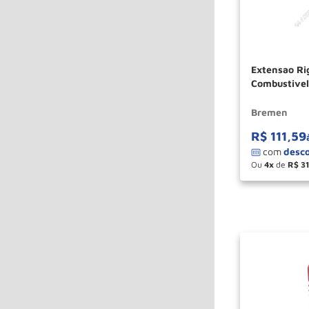
Extensao Rig
Combustive
Bremen
R$
111
,
59
Ou
4
de
R$
3
－