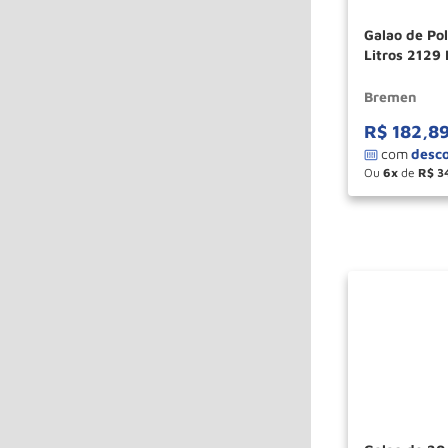
Galao de Po
Litros 2129
Bremen
R$
182
,
8
Ou
6
de
R$
3
－