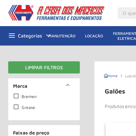
O que v
M
1
º
FERRAMENT
MANUTENÇÃO
LOCAÇÃO
ELETRICA
Gu
2
º
M
3
º
Ta
4
º
M
5
º
Lubri
G
Marca
6
º
Galões
M
Bremen
7
º
Produtos
Ro
8
º
Grease
Ta
9
º
R
10
º
Faixas de preço