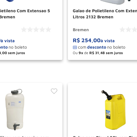
lietileno Com Extensao 5
Galao de Polietileno Com Exten
 Bremen
Litros 2132 Bremen
Bremen
9
R$
254
,
00
à vista
à vista
4
,
00
Ou
9
de
R$
31
,
48
＋
－
＋
COMPRAR
COM