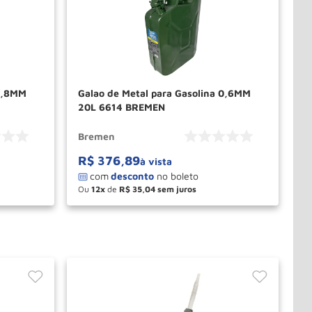
 0,8MM
Galao de Metal para Gasolina 0,6MM
20L 6614 BREMEN
Bremen
R$
376
,
89
à vista
Ou
12
de
R$
35
,
04
－
＋
PRAR
COMPRAR