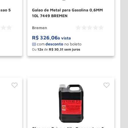
sao 5
Galao de Metal para Gasolina 0,6MM
10L 7449 BREMEN
Bremen
R$
326
,
06
à vista
Ou
12
de
R$
30
,
31
－
＋
PRAR
COMPRAR