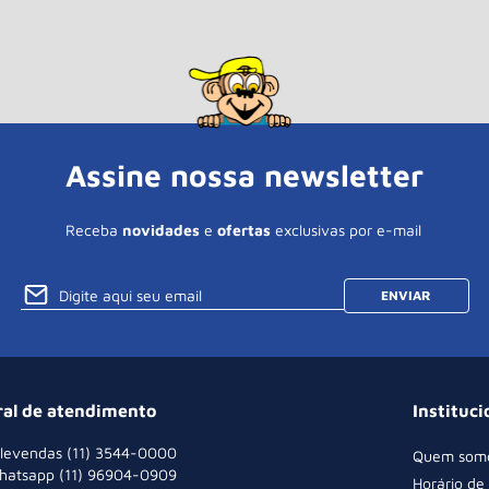
Assine nossa newsletter
Receba
novidades
e
ofertas
exclusivas por e-mail
ENVIAR
ral de atendimento
Instituci
levendas (11) 3544-0000
Quem som
hatsapp (11) 96904-0909
Horário de