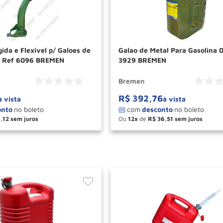
ida e Flexivel p/ Galoes de
Galao de Metal Para Gasolina
l Ref 6096 BREMEN
3929 BREMEN
Bremen
R$
392
,
76
à vista
à vista
1
,
12
Ou
12
de
R$
36
,
51
＋
－
＋
COMPRAR
COM