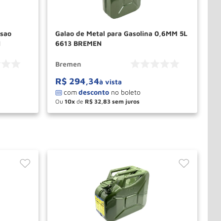
nsao
Galao de Metal para Gasolina 0,6MM 5L
N
6613 BREMEN
Bremen
R$
294
,
34
à vista
Ou
10
de
R$
32
,
83
－
＋
PRAR
COMPRAR