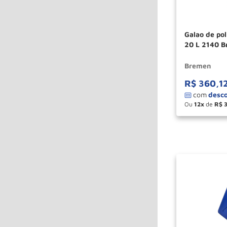
Galao de pol
20 L 2140 
Bremen
R$
360
,
1
Ou
12
de
R$
－