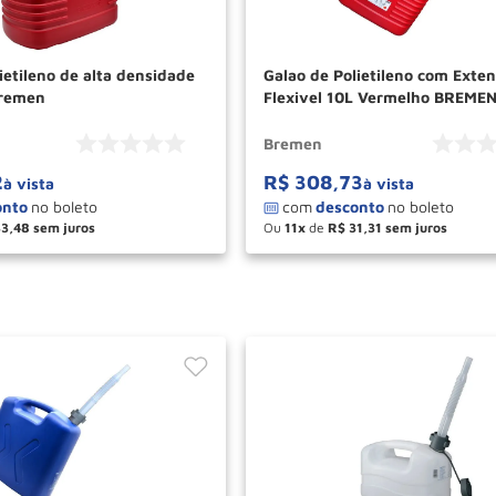
ietileno de alta densidade
Galao de Polietileno com Exte
Bremen
Flexivel 10L Vermelho BREME
Bremen
2
R$
308
,
73
à vista
à vista
33
,
48
Ou
11
de
R$
31
,
31
＋
－
＋
COMPRAR
COM