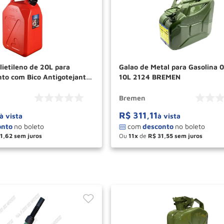
ietileno de 20L para
Galao de Metal para Gasolina
to com Bico Antigotejante
10L 2124 BREMEN
BREMEN
Bremen
R$
311
,
11
à vista
à vista
1
,
62
Ou
11
de
R$
31
,
55
＋
－
＋
COMPRAR
COM