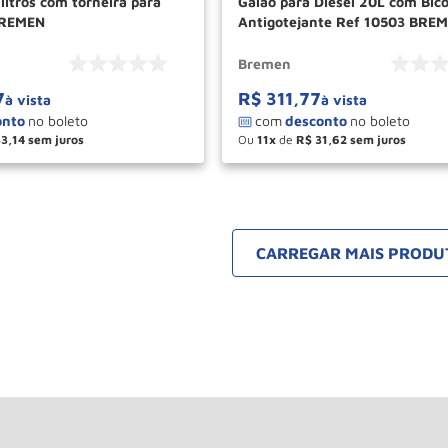
litros com torneira para
Galao para Diesel 20L com Bic
BREMEN
Antigotejante Ref 10503 BRE
Bremen
7
R$
311
,
77
à vista
à vista
33
,
14
Ou
11
de
R$
31
,
62
＋
－
＋
COMPRAR
COM