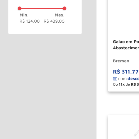
R$ 124,00
R$ 439,00
Galao em Pol
Abastecimen
Ref 10498 
Bremen
R$
311
,
77
Ou
11
de
R$
3
－