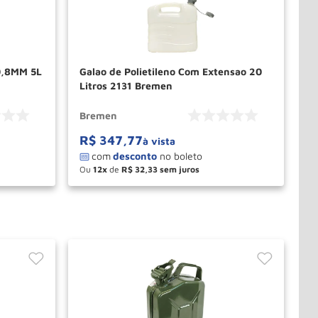
 0,8MM 5L
Galao de Polietileno Com Extensao 20
Litros 2131 Bremen
Bremen
R$
347
,
77
à vista
Ou
12
de
R$
32
,
33
－
＋
PRAR
COMPRAR