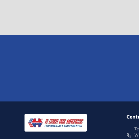
Cent
Te
W