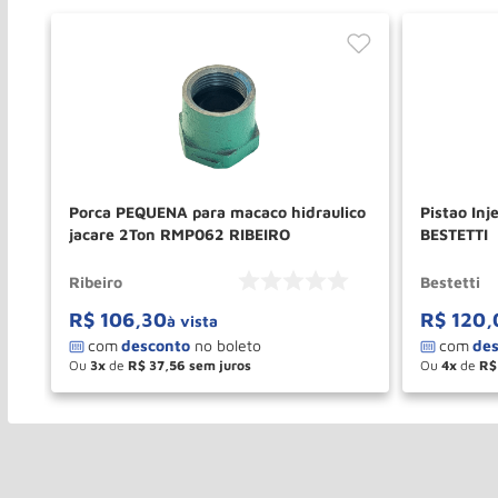
Porca PEQUENA para macaco hidraulico
Pistao In
jacare 2Ton RMP062 RIBEIRO
BESTETTI
Ribeiro
Bestetti
R$
106
,
30
R$
120
,
à vista
Ou
3
de
R$
37
,
56
Ou
4
de
R$
－
＋
－
COMPRAR