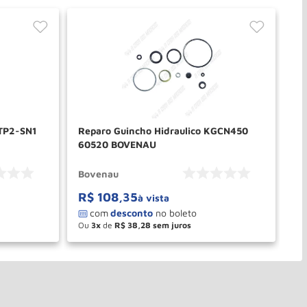
 TP2-SN1
Reparo Guincho Hidraulico KGCN450
Re
60520 BOVENAU
15
Bovenau
Bo
R$
108
,
35
R
à vista
Ou
3
de
R$
38
,
28
O
－
＋
PRAR
COMPRAR