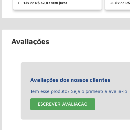
Ou
12
de
R$
42
,
87
Ou
8
de
R$
－
＋
－
COMPRAR
Avaliações
Avaliações dos nossos clientes
Tem esse produto? Seja o primeiro a avaliá-lo!
ESCREVER AVALIAÇÃO