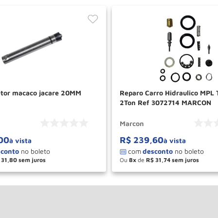
jetor macaco jacare 20MM
Reparo Carro Hidraulico MPL
2Ton Ref 3072714 MARCON
Marcon
00
R$
239
,
60
à vista
à vista
31
,
80
Ou
8
de
R$
31
,
74
＋
－
＋
COMPRAR
COM