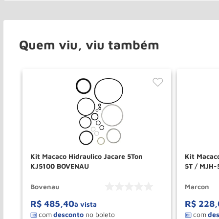
Quem viu, viu também
Kit Macaco Hidraulico Jacare 5Ton
Kit Macac
KJ5100 BOVENAU
5T / MJH
Bovenau
Marcon
R$
485
,
40
R$
228
,
à vista