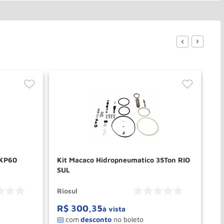
 KP60
Kit Macaco Hidropneumatico 35Ton RIO
Re
SUL
60
Riosul
Bo
R$
300
,
35
R
à vista