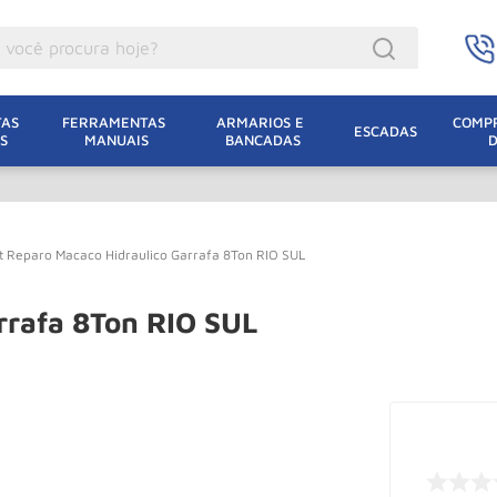
ocê procura hoje?
acacos
AS 
FERRAMENTAS 
ARMARIOS E 
COMPR
ESCADAS
S
MANUAIS
BANCADAS
incho Eletrico
acaco Hidraulico
acaco Jacare
it Reparo Macaco Hidraulico Garrafa 8Ton RIO SUL
uincho
lha Eletrica
rrafa 8Ton RIO SUL
acaco
lha
leteira
dizio