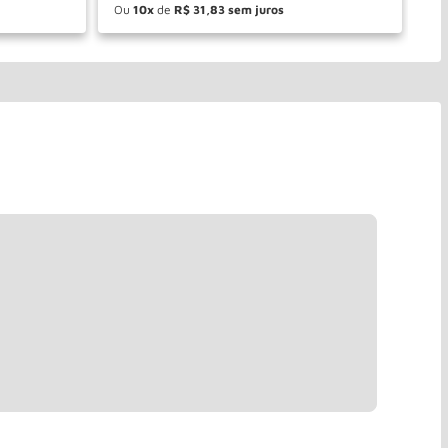
Ou
10
de
R$
31
,
83
O
－
＋
PRAR
COMPRAR