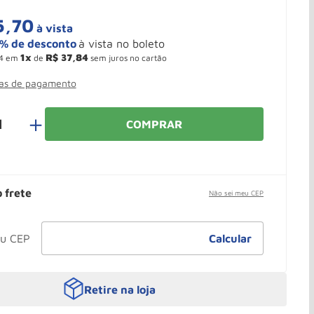
5
,
70
à vista
1
R$
37
,
84
4
em
de
sem juros no cartão
mas de pagamento
＋
COMPRAR
o frete
Não sei meu CEP
Retire na loja