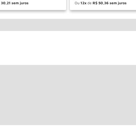
30
,
21
Ou
12
de
R$
50
,
36
＋
－
＋
COMPRAR
COM