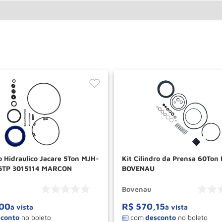
o Hidraulico Jacare 5Ton MJH-
Kit Cilindro da Prensa 60Ton
-5TP 3015114 MARCON
BOVENAU
Bovenau
00
R$
570
,
15
à vista
à vista