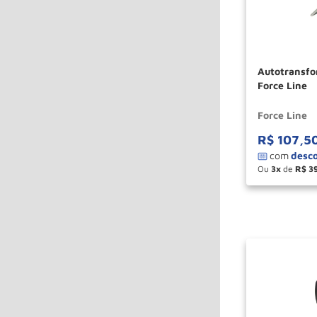
Autotransfo
Force Line
Force Line
R$
107
,
5
Ou
3
de
R$
3
－