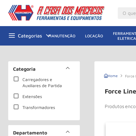
O que v
M
1
º
FERRAMENT
MANUTENÇÃO
LOCAÇÃO
ELETRICA
Gu
2
º
M
3
º
M
4
º
Categoria
G
5
º
Force
Carregadores e
Auxiliares de Partida
Ta
6
º
Force Lin
M
Extensões
7
º
Produtos
Ta
8
º
Transformadores
Pa
9
º
Ro
10
º
Departamento