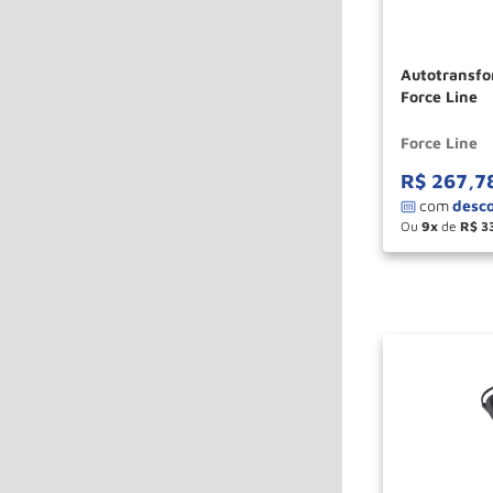
Autotransfo
Force Line
Force Line
R$
267
,
7
Ou
9
de
R$
3
－