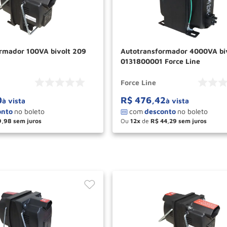
rmador 100VA bivolt 209
Autotransformador 4000VA bi
0131800001 Force Line
Force Line
0
R$
476
,
42
à vista
à vista
9
,
98
Ou
12
de
R$
44
,
29
＋
－
＋
COMPRAR
COM