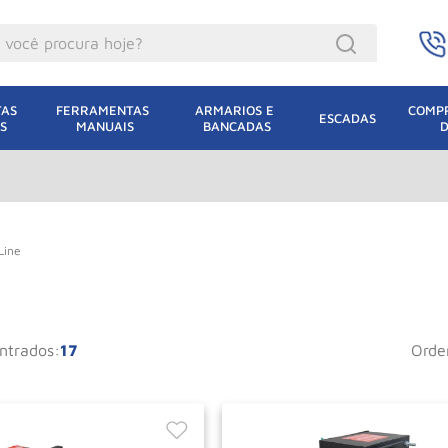
ocê procura hoje?
acacos
AS 
FERRAMENTAS 
ARMARIOS E 
COMPR
ESCADAS
S
MANUAIS
BANCADAS
incho Eletrico
acaco Hidraulico
acaco Jacare
uincho
 Line
lha Eletrica
e
acaco
17
ord
lha
leteira
dizio