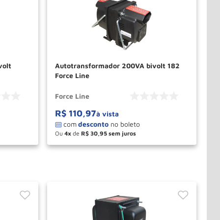
volt
Autotransformador 200VA bivolt 182
Force Line
Force Line
R$
110
,
97
à vista
Ou
4
de
R$
30
,
95
－
＋
PRAR
COMPRAR