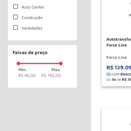
Auto Center
Construção
Variedades
Autotransfo
Force Line
Faixas de preço
Force Line
R$
139
,
0
R$ 46,00
R$ 742,00
Ou
5
de
R$
3
－