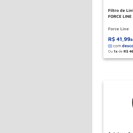
Filtro de Li
FORCE LINE
Force Line
R$
41
,
99
à
Ou
1
de
R$
4
－