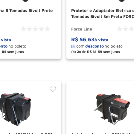
nha 5 Tomadas Bivolt Preto
Protetor e Adaptador Eletrico 
Tomadas Bivolt 3m Preto FORC
Force Line
R$
56
,
63
 vista
à vista
6
,
85
Ou
2
de
R$
31
,
59
＋
－
＋
COMPRAR
COM