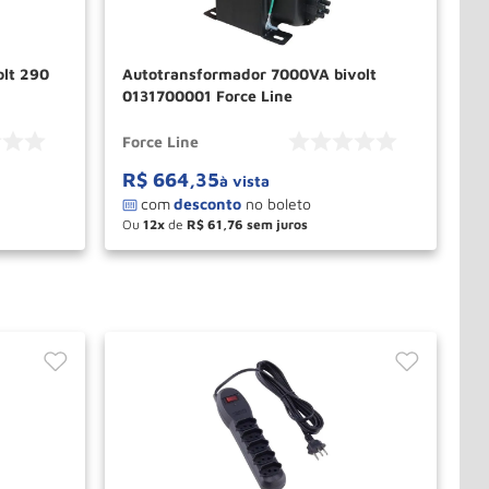
lt 290
Autotransformador 7000VA bivolt
0131700001 Force Line
Force Line
R$
664
,
35
à vista
Ou
12
de
R$
61
,
76
－
＋
PRAR
COMPRAR