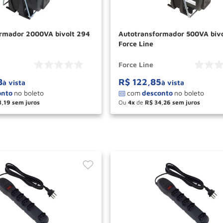
rmador 2000VA bivolt 294
Autotransformador 500VA bivo
Force Line
Force Line
8
R$
122
,
85
à vista
à vista
3
,
19
Ou
4
de
R$
34
,
26
＋
－
＋
COMPRAR
COM