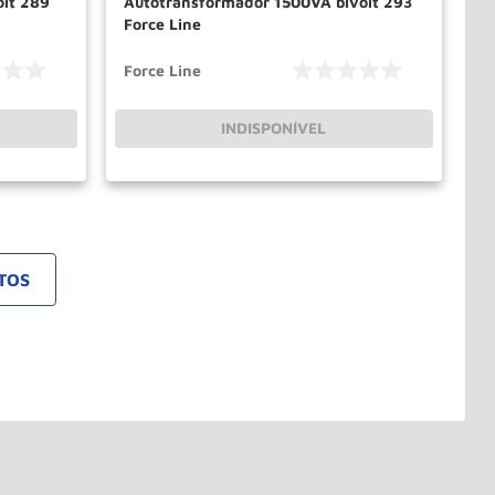
lt 289
Autotransformador 1500VA bivolt 293
Force Line
Force Line
INDISPONÍVEL