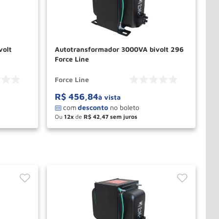
volt
Autotransformador 3000VA bivolt 296
Force Line
Force Line
R$
456
,
84
à vista
Ou
12
de
R$
42
,
47
－
＋
PRAR
COMPRAR