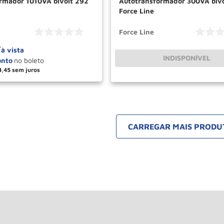
rmador 1010VA bivolt 292
Autotransformador 300VA bivo
Force Line
Force Line
7
à vista
INDISPONÍVEL
4
,
45
＋
COMPRAR