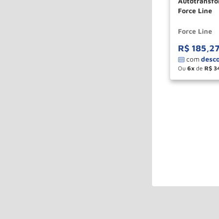
Autotransfo
Force Line
Force Line
R$
185
,
2
Ou
6
de
R$
3
－