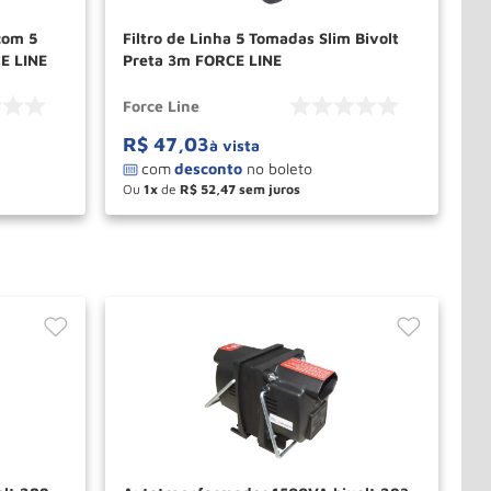
com 5
Filtro de Linha 5 Tomadas Slim Bivolt
E LINE
Preta 3m FORCE LINE
Force Line
R$
47
,
03
à vista
Ou
1
de
R$
52
,
47
－
＋
PRAR
COMPRAR