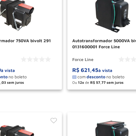
rmador 750VA bivolt 291
Autotransformador 5000VA bi
0131600001 Force Line
Force Line
9
R$
621
,
45
à vista
à vista
1
,
03
Ou
12
de
R$
57
,
77
＋
－
＋
COMPRAR
COM