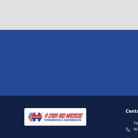
Cent
Te
W