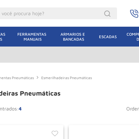
ocê procura hoje?
acacos
AS 
FERRAMENTAS 
ARMARIOS E 
COMPR
ESCADAS
S
MANUAIS
BANCADAS
incho Eletrico
acaco Hidraulico
uincho
acaco Jacare
mentas Pneumáticas
Esmerilhadeiras Pneumáticas
lha Eletrica
deiras Pneumáticas
acaco
4
orde
lha
dizio
leteira