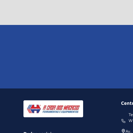
Cent
Te
W
Av.