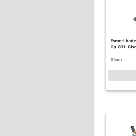
Esmerilhade
Gp-831l Gis
Gison