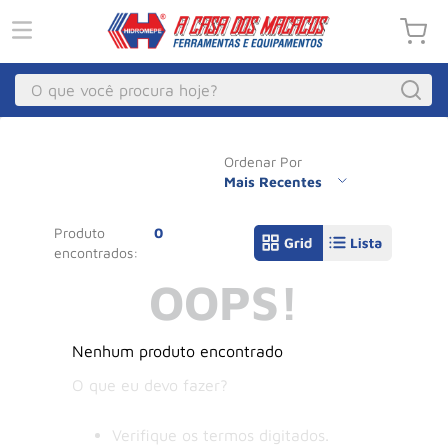
O que você procura hoje?
Macacos
1
º
Ordenar Por
Guincho Eletrico
Mais Recentes
2
º
Macaco Hidraulico
3
º
Produto
0
Talha Eletrica
4
º
OOPS!
Macaco Jacare
5
º
Guincho
6
º
Nenhum produto encontrado
Macaco
7
º
O que eu devo fazer?
Rodizio
8
º
Talha
9
º
Verifique os termos digitados.