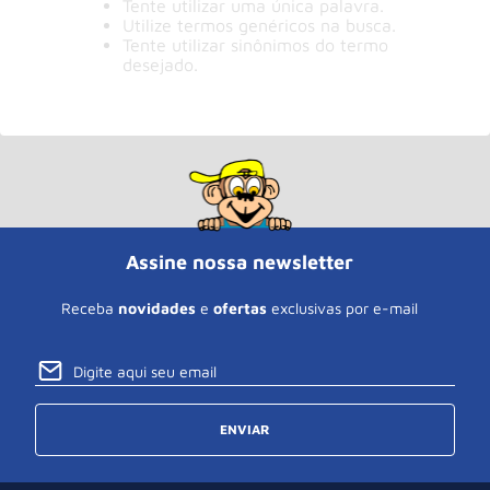
Tente utilizar uma única palavra.
Roda
10
º
Utilize termos genéricos na busca.
Tente utilizar sinônimos do termo
desejado.
Assine nossa newsletter
Receba
novidades
e
ofertas
exclusivas por e-mail
ENVIAR