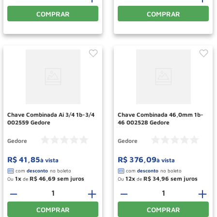
COMPRAR
COMPRAR
Chave Combinada Ai 3/4 1b-3/4
Chave Combinada 46,0mm 1b-
002559 Gedore
46 002528 Gedore
Gedore
Gedore
R$
41
,
85
R$
376
,
09
à vista
à vista
1
R$
46
,
69
12
R$
34
,
96
Ou
de
Ou
de
－
＋
－
＋
COMPRAR
COMPRAR