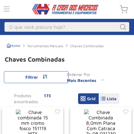
O que você procura hoje?
Macacos
1
º
Ferramentas Manuais
Chaves Combinadas
Guincho Eletrico
2
º
Chaves Combinadas
Macaco Hidraulico
3
º
Ordenar Por
Talha Eletrica
4
º
Filtrar
Mais Recentes
Macaco Jacare
5
º
Produtos
173
Guincho
6
º
Macaco
7
º
Rodizio
8
º
Talha
9
º