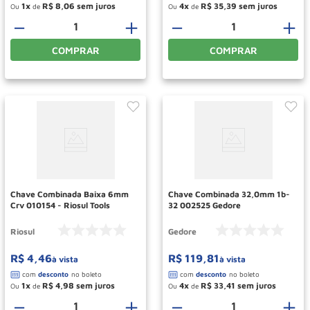
1
R$
8
,
06
4
R$
35
,
39
Ou
de
Ou
de
－
＋
－
＋
COMPRAR
COMPRAR
Chave Combinada Baixa 6mm
Chave Combinada 32,0mm 1b-
Crv 010154 - Riosul Tools
32 002525 Gedore
Riosul
Gedore
R$
4
,
46
R$
119
,
81
à vista
à vista
1
R$
4
,
98
4
R$
33
,
41
Ou
de
Ou
de
－
＋
－
＋