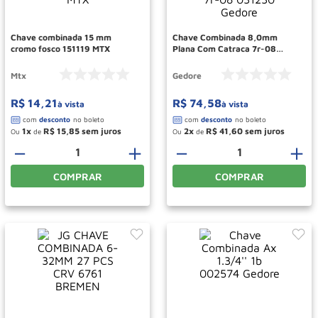
Roda
10
º
Chave combinada 15 mm
Chave Combinada 8,0mm
cromo fosco 151119 MTX
Plana Com Catraca 7r-08
031230 Gedore
Mtx
Gedore
R$
14
,
21
R$
74
,
58
à vista
à vista
1
R$
15
,
85
2
R$
41
,
60
Ou
de
Ou
de
－
＋
－
＋
COMPRAR
COMPRAR