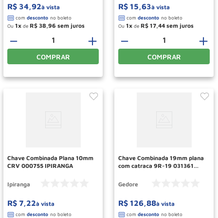
R$
34
,
92
R$
15
,
63
à vista
à vista
1
R$
38
,
96
1
R$
17
,
44
Ou
de
Ou
de
－
＋
－
＋
COMPRAR
COMPRAR
Chave Combinada Plana 10mm
Chave Combinada 19mm plana
CRV 000755 IPIRANGA
com catraca 9R-19 031361
GEDORE
Ipiranga
Gedore
R$
7
,
22
R$
126
,
88
à vista
à vista