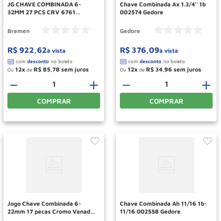
JG CHAVE COMBINADA 6-
Chave Combinada Ax 1.3/4'' 1b
32MM 27 PCS CRV 6761
002574 Gedore
BREMEN
Bremen
Gedore
R$
922
,
62
R$
376
,
09
à vista
à vista
12
R$
85
,
78
12
R$
34
,
96
Ou
de
Ou
de
－
＋
－
＋
COMPRAR
COMPRAR
Jogo Chave Combinada 6-
Chave Combinada Ah 11/16 1b-
22mm 17 pecas Cromo Vanadio
11/16 002558 Gedore
Ref 6760 BREMEN