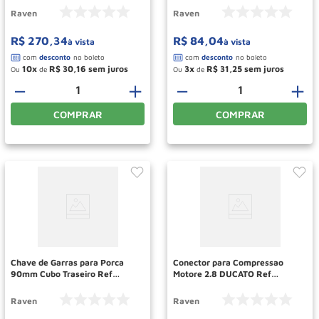
Raven
Raven
R$
270
,
34
R$
84
,
04
à vista
à vista
10
R$
30
,
16
3
R$
31
,
25
Ou
de
Ou
de
－
＋
－
＋
COMPRAR
COMPRAR
Chave de Garras para Porca
Conector para Compressao
90mm Cubo Traseiro Ref
Motore 2.8 DUCATO Ref
714014 RAVEN
161011 RAVEN
Raven
Raven