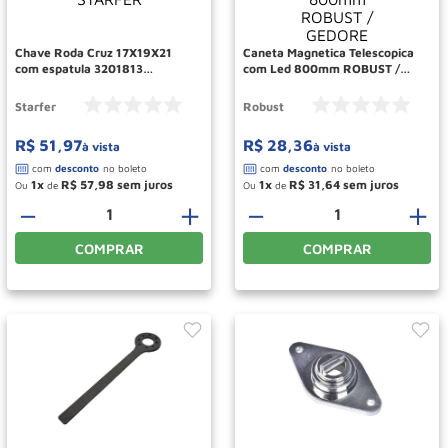
Rodizio
10
º
Chave Roda Cruz 17X19X21
Caneta Magnetica Telescopica
com espatula 3201813
com Led 800mm ROBUST /
STARFER
GEDORE
Starfer
Robust
R$
51
,
97
R$
28
,
36
à vista
à vista
1
R$
57
,
98
1
R$
31
,
64
Ou
de
Ou
de
－
＋
－
＋
COMPRAR
COMPRAR