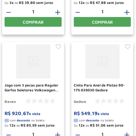
3
R$
39
,
80
12
R$
47
,
88
Ou
de
Ou
de
－
＋
－
＋
COMPRAR
COMPRAR
Jogo com 3 pecas para Regular
Cinta Para Anel de Pistao 90-
Garfos Seletores Volkswagen
175 035030 Gedore
Ref 112051 RAVEN
Raven
Gedore
R$
920
,
67
R$
549
,
19
à vista
à vista
12
R$
85
,
59
12
R$
51
,
06
Ou
de
Ou
de
－
＋
－
＋