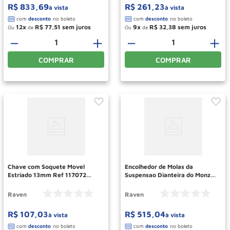
R$
833
,
69
R$
261
,
23
à vista
à vista
12
R$
77
,
51
9
R$
32
,
38
Ou
de
Ou
de
－
＋
－
＋
COMPRAR
COMPRAR
Chave com Soquete Movel
Encolhedor de Molas da
Estriado 13mm Ref 117072
Suspensao Dianteira do Monza
RAVEN
Ref 133178 RAVEN
Raven
Raven
R$
107
,
03
R$
515
,
04
à vista
à vista