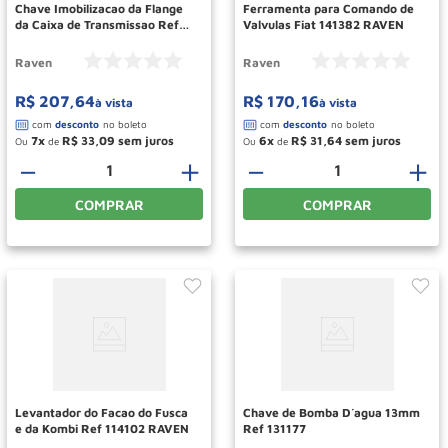
Chave Imobilizacao da Flange
Ferramenta para Comando de
da Caixa de Transmissao Ref
Valvulas Fiat 141382 RAVEN
189 RAVEN
Raven
Raven
R$
207
,
64
R$
170
,
16
à vista
à vista
7
R$
33
,
09
6
R$
31
,
64
Ou
de
Ou
de
－
＋
－
＋
COMPRAR
COMPRAR
Levantador do Facao do Fusca
Chave de Bomba D´agua 13mm
e da Kombi Ref 114102 RAVEN
Ref 131177