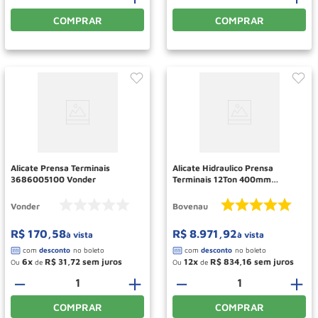
COMPRAR
COMPRAR
Alicate Prensa Terminais
Alicate Hidraulico Prensa
3686005100 Vonder
Terminais 12Ton 400mm
APTH400 BOVENAU
Vonder
Bovenau
R$
170
,
58
R$
8
.
971
,
92
à vista
à vista
6
R$
31
,
72
12
R$
834
,
16
Ou
de
Ou
de
－
＋
－
＋
COMPRAR
COMPRAR