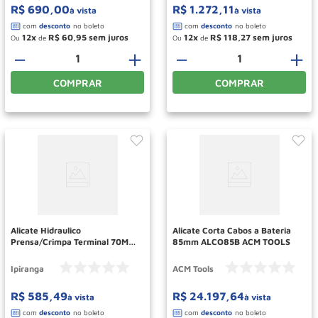
R$
690
,
00
R$
1
.
272
,
11
à vista
à vista
12
R$
60
,
95
12
R$
118
,
27
Ou
de
Ou
de
－
＋
－
＋
COMPRAR
COMPRAR
Alicate Hidraulico
Alicate Corta Cabos a Bateria
Prensa/Crimpa Terminal 70MM
85mm ALCO85B ACM TOOLS
F000625 IPIRANGA
Ipiranga
ACM Tools
R$
585
,
49
R$
24
.
197
,
64
à vista
à vista