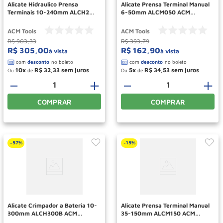
Alicate Hidraulico Prensa
Alicate Prensa Terminal Manual
Terminais 10-240mm ALCH240
6-50mm ALCM050 ACM
ACM TOOLS
TOOLS
ACM Tools
ACM Tools
R$
903
,
33
R$
393
,
79
R$
305
,
00
R$
162
,
90
à vista
à vista
10
R$
32
,
33
5
R$
34
,
53
Ou
de
Ou
de
－
＋
－
＋
COMPRAR
COMPRAR
57%
15%
-
-
Alicate Crimpador a Bateria 10-
Alicate Prensa Terminal Manual
300mm ALCH300B ACM
35-150mm ALCM150 ACM
TOOLS
TOOLS