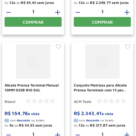
12
R$
54
,
43
12
R$
2
.
249
,
77
Ou
de
Ou
de
－
＋
－
＋
COMPRAR
COMPRAR
Alicate Prensa Terminal Manual
Conjunto Matrizes para Alicate
10MM 0258 RIO SUL
Prensa Terminais com 13 pecas
ACM TOOLS
Riosul
ACM Tools
R$
154
,
76
R$
2
.
343
,
41
à vista
à vista
5
R$
34
,
53
12
R$
217
,
87
Ou
de
Ou
de
－
＋
－
＋