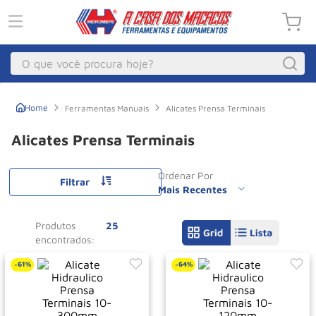
O que você procura hoje?
Macacos
1
º
Ferramentas Manuais
Alicates Prensa Terminais
Guincho Eletrico
2
º
Alicates Prensa Terminais
Macaco Hidraulico
3
º
Ordenar Por
Macaco Jacare
4
º
Filtrar
Mais Recentes
Guincho
5
º
Produtos
25
Talha Eletrica
6
º
Macaco
7
º
61%
64%
-
-
Talha
8
º
Paleteira
9
º