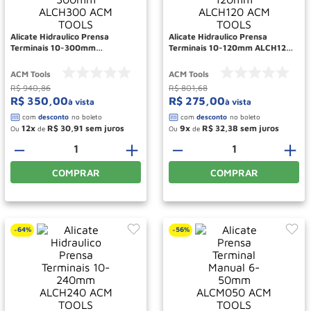
Rodizio
10
º
Alicate Hidraulico Prensa
Alicate Hidraulico Prensa
Terminais 10-300mm
Terminais 10-120mm ALCH120
ALCH300 ACM TOOLS
ACM TOOLS
ACM Tools
ACM Tools
R$
940
,
86
R$
801
,
68
R$
350
,
00
R$
275
,
00
à vista
à vista
12
R$
30
,
91
9
R$
32
,
38
Ou
de
Ou
de
－
＋
－
＋
COMPRAR
COMPRAR
64%
56%
-
-