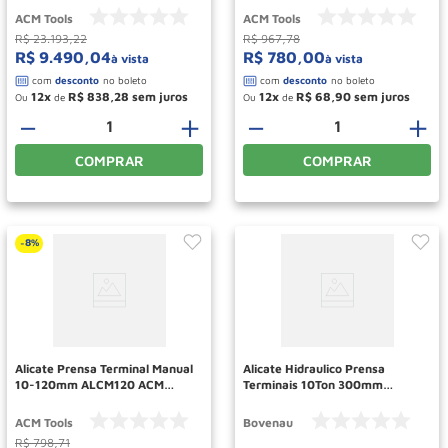
ACM Tools
ACM Tools
R$
23
.
193
,
22
R$
967
,
78
R$
9
.
490
,
04
R$
780
,
00
à vista
à vista
12
R$
838
,
28
12
R$
68
,
90
Ou
de
Ou
de
－
＋
－
＋
COMPRAR
COMPRAR
8%
-
Alicate Prensa Terminal Manual
Alicate Hidraulico Prensa
10-120mm ALCM120 ACM
Terminais 10Ton 300mm
TOOLS
APTH300ST BOVENAU
ACM Tools
Bovenau
R$
798
,
71