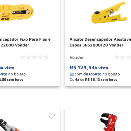
ncapador Fixo Para Fios e
Alicate Desencapador Ajustave
122000 Vonder
Cabos 3662000120 Vonder
Vonder
6
R$
129
,
54
à vista
à vista
2
,
55
Ou
4
de
R$
36
,
13
＋
－
＋
COMPRAR
COM