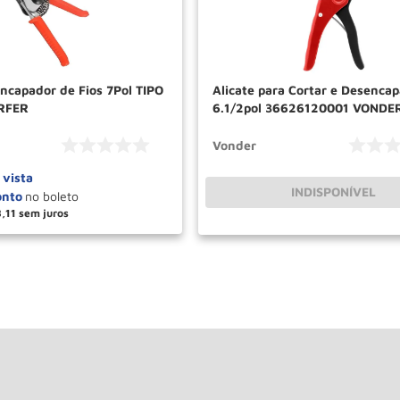
encapador de Fios 7Pol TIPO
Alicate para Cortar e Desencap
RFER
6.1/2pol 36626120001 VONDE
Vonder
 vista
INDISPONÍVEL
8
,
11
＋
COMPRAR