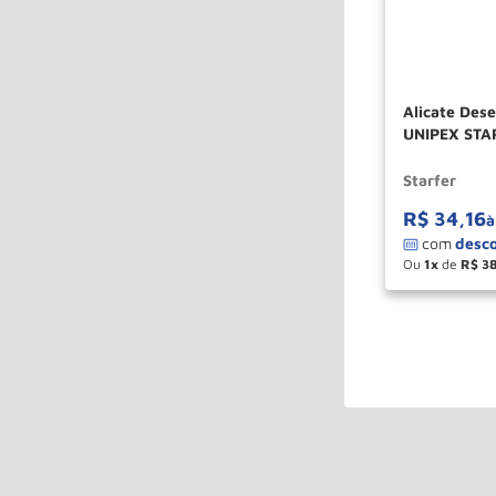
Alicate Des
UNIPEX STA
Starfer
R$
34
,
16
à
Ou
1
de
R$
3
－