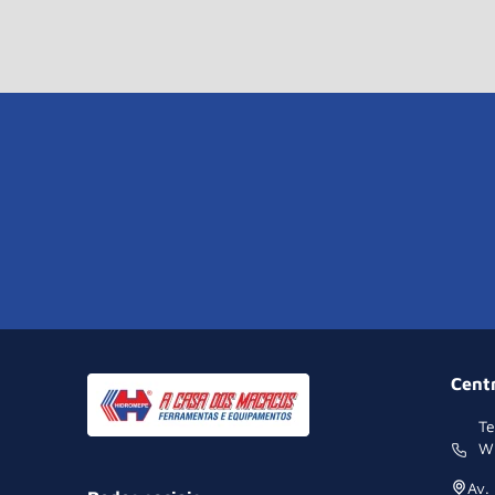
Cent
Te
W
Av.