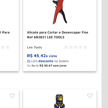
l Para
Alicate para Cortar e Desencapar Fios
Ref 683821 LEE TOOLS
Lee Tools
R$
45
,
42
à vista
Ou
1
de
R$
50
,
67
－
＋
PRAR
COMPRAR