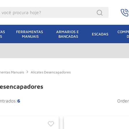
ocê procura hoje?
acacos
AS 
FERRAMENTAS 
ARMARIOS E 
COMPR
ESCADAS
S
MANUAIS
BANCADAS
incho Eletrico
acaco Hidraulico
uincho
acaco Jacare
mentas Manuais
Alicates Desencapadores
lha Eletrica
Desencapadores
acaco
6
orde
lha
dizio
leteira