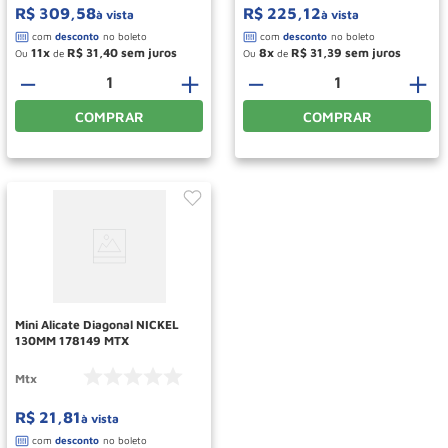
R$
309
,
58
R$
225
,
12
à vista
à vista
11
R$
31
,
40
8
R$
31
,
39
Ou
de
Ou
de
－
＋
－
＋
COMPRAR
COMPRAR
Mini Alicate Diagonal NICKEL
130MM 178149 MTX
Mtx
R$
21
,
81
à vista