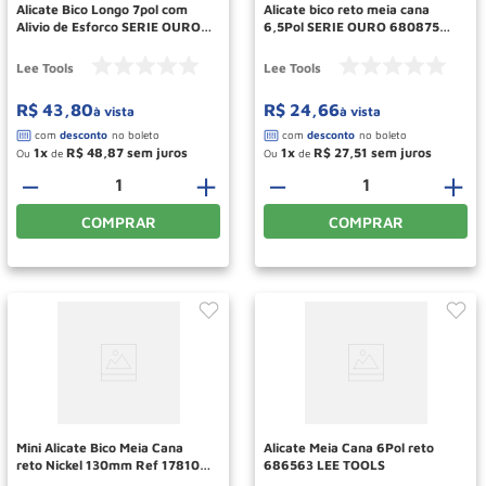
Alicate Bico Longo 7pol com
Alicate bico reto meia cana
Alivio de Esforco SERIE OURO
6,5Pol SERIE OURO 680875
683470 LEE TOOLS
LEE TOOLS
Lee Tools
Lee Tools
R$
43
,
80
R$
24
,
66
à vista
à vista
1
R$
48
,
87
1
R$
27
,
51
Ou
de
Ou
de
－
＋
－
＋
COMPRAR
COMPRAR
Mini Alicate Bico Meia Cana
Alicate Meia Cana 6Pol reto
reto Nickel 130mm Ref 178109
686563 LEE TOOLS
MTX