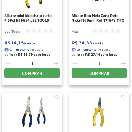
Paleteira
10
º
Alicate mini bico chato curto
Alicate Bico Meia Cana Reto
4,5Pol 686624 LEE TOOLS
Nickel 160mm Ref 171649 MTX
Lee Tools
Mtx
R$
14
,
15
R$
24
,
33
à vista
à vista
1
R$
15
,
79
1
R$
27
,
14
Ou
de
Ou
de
－
＋
－
＋
COMPRAR
COMPRAR