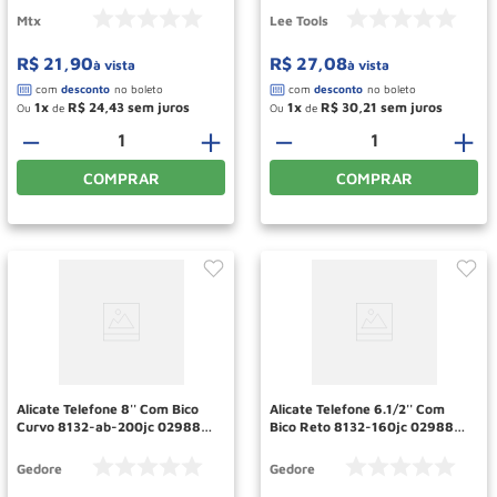
Mtx
Lee Tools
R$
21
,
90
R$
27
,
08
à vista
à vista
1
R$
24
,
43
1
R$
30
,
21
Ou
de
Ou
de
－
＋
－
＋
COMPRAR
COMPRAR
Alicate Telefone 8'' Com Bico
Alicate Telefone 6.1/2'' Com
Curvo 8132-ab-200jc 029888
Bico Reto 8132-160jc 029885
Gedore
Gedore
Gedore
Gedore