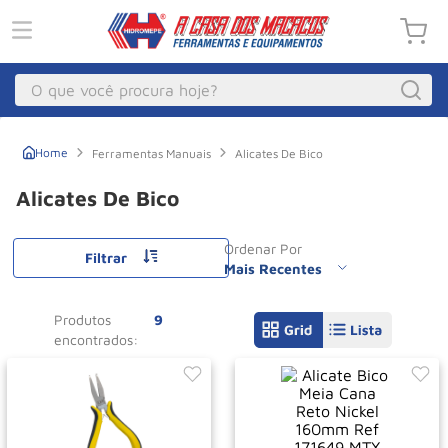
O que você procura hoje?
Macacos
1
º
Ferramentas Manuais
Alicates De Bico
Guincho Eletrico
2
º
Alicates De Bico
Macaco Hidraulico
3
º
Ordenar Por
Guincho
4
º
Filtrar
Mais Recentes
Macaco Jacare
5
º
Produtos
9
Talha Eletrica
6
º
Macaco
7
º
Talha
8
º
Rodizio
9
º