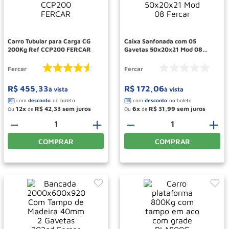
Paleteira
10
º
Carro Tubular para Carga CG
Caixa Sanfonada com 05
200Kg Ref CCP200 FERCAR
Gavetas 50x20x21 Mod 08
Fercar
Fercar
Fercar
R$
455
,
33
R$
172
,
06
à vista
à vista
12
R$
42
,
33
6
R$
31
,
99
Ou
de
Ou
de
－
＋
－
＋
COMPRAR
COMPRAR