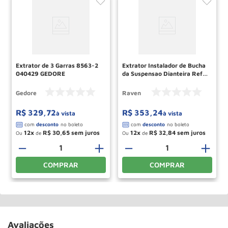
Extrator de 3 Garras 8563-2
Extrator Instalador de Bucha
040429 GEDORE
da Suspensao Dianteira Ref
113087 RAVEN
Gedore
Raven
R$
329
,
72
R$
353
,
24
à vista
à vista
12
R$
30
,
65
12
R$
32
,
84
Ou
de
Ou
de
－
＋
－
＋
COMPRAR
COMPRAR
Avaliações