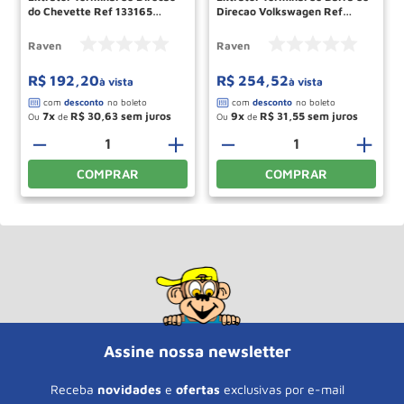
do Chevette Ref 133165
Direcao Volkswagen Ref
RAVEN
113100 RAVEN
Raven
Raven
R$
192
,
20
R$
254
,
52
à vista
à vista
7
R$
30
,
63
9
R$
31
,
55
Ou
de
Ou
de
－
＋
－
＋
COMPRAR
COMPRAR
Assine nossa newsletter
Receba
novidades
e
ofertas
exclusivas por e-mail