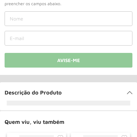
Roda
10
º
Descrição do Produto
Quem viu, viu também