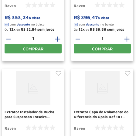
Raven
Raven
R$
353
,
24
R$
396
,
47
à vista
à vista
12
R$
32
,
84
12
R$
36
,
86
Ou
de
Ou
de
－
＋
－
＋
COMPRAR
COMPRAR
Extrator Instalador de Bucha
Extrator Capa do Rolamento do
para Suspensao Traseira
Diferencia do Opala Ref 187
Volkswagen Ref 114105 RAVEN
Raven
Raven
Raven