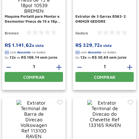
Roda
10
º
Maquina Portatil para Montar e
Extrator de 3 Garras 8563-2
Desmontar Pneus de 15 a 18pol
040429 GEDORE
10539 BREMEN
Bremen
Gedore
R$
1
.
141
,
62
R$
329
,
72
à vista
à vista
12
R$
106
,
14
12
R$
30
,
65
Ou
de
Ou
de
－
＋
－
＋
COMPRAR
COMPRAR