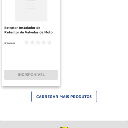
Extrator Instalador de
Retentor de Valvulas de Motor
Volkswagen e Fiat Ref 111017
RAVEN
Raven
INDISPONÍVEL