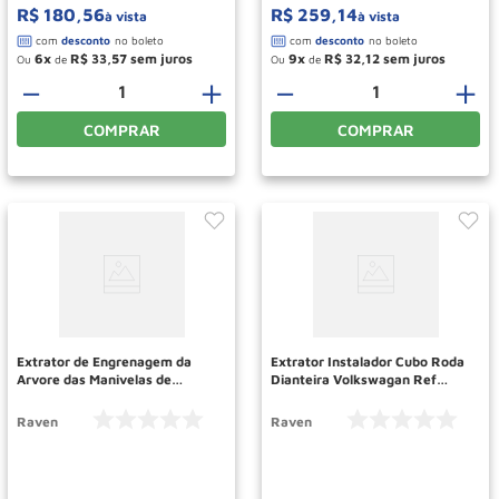
R$
180
,
56
R$
259
,
14
à vista
à vista
6
R$
33
,
57
9
R$
32
,
12
Ou
de
Ou
de
－
＋
－
＋
COMPRAR
COMPRAR
Extrator de Engrenagem da
Extrator Instalador Cubo Roda
Arvore das Manivelas de
Dianteira Volkswagan Ref
Caminhoes Ref 721358 RAVEN
113091 RAVEN
Raven
Raven