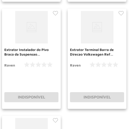
Extrator Instalador do Pivo
Extrator Terminal Barra de
Braco da Suspensao
Direcao Volkswagen Ref
Volkswagen Ref 113090
113098 RAVEN
RAVEN
Raven
Raven
INDISPONÍVEL
INDISPONÍVEL