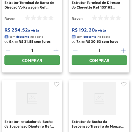
Extrator Terminal de Barra de
Extrator Terminal de Direcao
Direcao Volkswagen Ref
do Chevette Ref 133165
113100 RAVEN
RAVEN
Raven
Raven
R$
254
,
52
R$
192
,
20
à vista
à vista
9
R$
31
,
55
7
R$
30
,
63
Ou
de
Ou
de
－
＋
－
＋
COMPRAR
COMPRAR
Extrator Instalador de Bucha
Extrator de Bucha da
da Suspensao Dianteira Ref
Suspensao Traseira do Monza
113087 RAVEN
Ref 134185 RAVEN