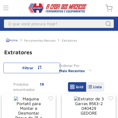
O que você procura hoje?
Macacos
1
º
Ferramentas Manuais
Extratores
Guincho Eletrico
2
º
Extratores
Macaco Hidraulico
3
º
Ordenar Por
Macaco Jacare
4
º
Filtrar
Mais Recentes
Guincho
5
º
Produtos
19
Talha Eletrica
6
º
Macaco
7
º
Talha
8
º
Rodizio
9
º