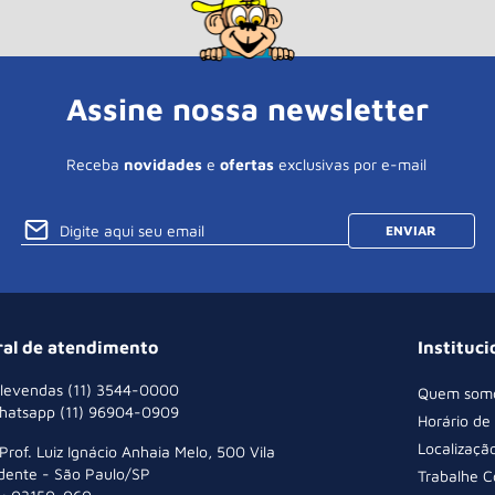
Assine nossa newsletter
Receba
novidades
e
ofertas
exclusivas por e-mail
ENVIAR
ral de atendimento
Instituci
levendas (11) 3544-0000
Quem som
hatsapp (11) 96904-0909
Horário de
Localizaçã
 Prof. Luiz Ignácio Anhaia Melo, 500 Vila
dente - São Paulo/SP
Trabalhe 