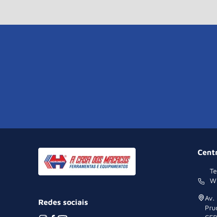
Cent
Te
W
Av.
Redes sociais
Pru