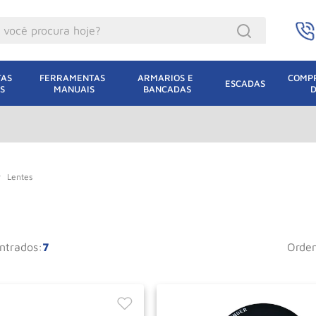
ocê procura hoje?
acacos
AS 
FERRAMENTAS 
ARMARIOS E 
COMPR
ESCADAS
S
MANUAIS
BANCADAS
incho Eletrico
acaco Hidraulico
uincho
acaco Jacare
Lentes
lha Eletrica
acaco
7
orde
lha
dizio
leteira