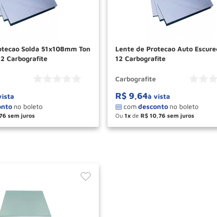
otecao Solda 51x108mm Ton
Lente de Protecao Auto Escure
2 Carbografite
12 Carbografite
Carbografite
R$
9
,
64
vista
à vista
76
Ou
1
de
R$
10
,
76
＋
－
＋
COMPRAR
COM