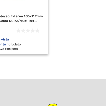
oteção Externa 105x117mm
Solda NCR2/NSR1 Ref
RASIL
 vista
,
24
＋
COMPRAR