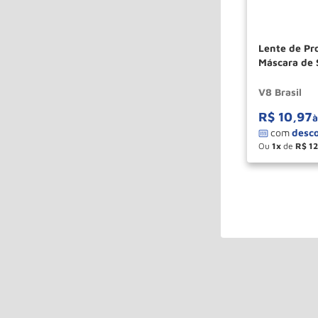
Lente de Pr
Máscara de 
94952 V8 B
V8 Brasil
R$
10
,
97
à
Ou
1
de
R$
12
－