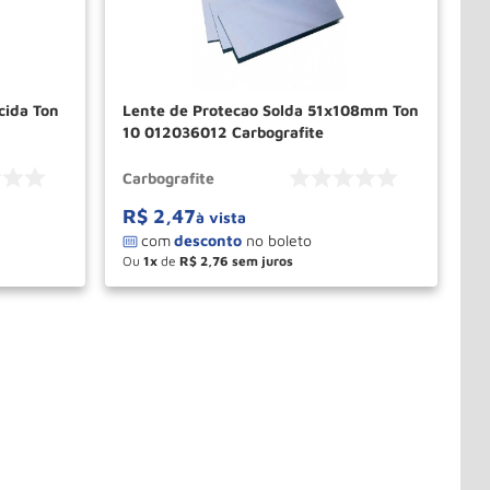
cida Ton
Lente de Protecao Solda 51x108mm Ton
10 012036012 Carbografite
Carbografite
R$
2
,
47
à vista
Ou
1
de
R$
2
,
76
－
＋
PRAR
COMPRAR