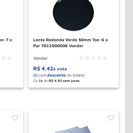
on-7 o
Lente Redonda Verde 50mm Ton-6 o
Par 7022000006 Vonder
Vonder
R$
4
,
42
à vista
Ou
1
de
R$
4
,
93
－
＋
PRAR
COMPRAR