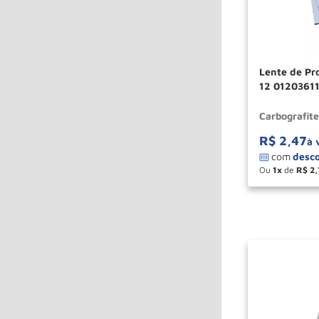
Lente de Pr
12 01203611
Carbografite
R$
2
,
47
à 
Ou
1
de
R$
2
,
－