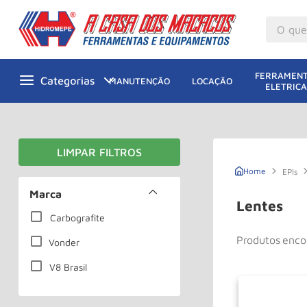
O que v
M
1
º
FERRAMENT
MANUTENÇÃO
LOCAÇÃO
ELETRICA
Gu
2
º
M
3
º
G
4
º
M
5
º
EPIs
Ta
Marca
6
º
Lentes
M
Carbografite
7
º
Produtos
Ta
8
º
Vonder
Ro
9
º
V8 Brasil
Pa
10
º