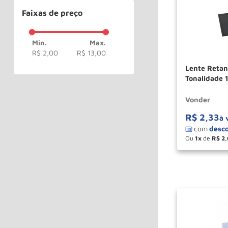
Faixas de preço
R$ 2,00
R$ 13,00
Lente Reta
Tonalidade 
VONDER
Vonder
R$
2
,
33
à 
Ou
1
de
R$
2
,
－