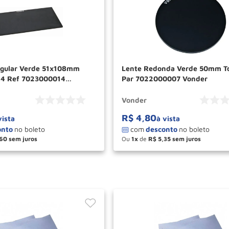
ngular Verde 51x108mm
Lente Redonda Verde 50mm T
14 Ref 7023000014
Par 7022000007 Vonder
Vonder
R$
4
,
80
vista
à vista
60
Ou
1
de
R$
5
,
35
＋
－
＋
COMPRAR
COM