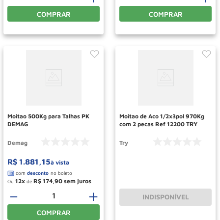
COMPRAR
COMPRAR
Moitao 500Kg para Talhas PK
Moitao de Aco 1/2x3pol 970Kg
DEMAG
com 2 pecas Ref 12200 TRY
Demag
Try
R$
1
.
881
,
15
à vista
12
R$
174
,
90
Ou
de
－
＋
INDISPONÍVEL
COMPRAR