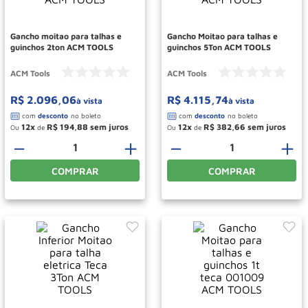
Roda
10
º
Gancho moitao para talhas e
Gancho Moitao para talhas e
guinchos 2ton ACM TOOLS
guinchos 5Ton ACM TOOLS
ACM Tools
ACM Tools
R$
2
.
096
,
06
R$
4
.
115
,
74
à vista
à vista
12
R$
194
,
88
12
R$
382
,
66
Ou
de
Ou
de
－
＋
－
＋
COMPRAR
COMPRAR