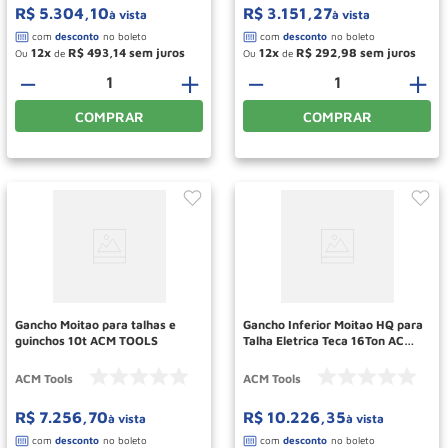
R$
5
.
304
,
10
R$
3
.
151
,
27
à vista
à vista
12
R$
493
,
14
12
R$
292
,
98
Ou
de
Ou
de
－
＋
－
＋
COMPRAR
COMPRAR
Gancho Moitao para talhas e
Gancho Inferior Moitao HQ para
guinchos 10t ACM TOOLS
Talha Eletrica Teca 16Ton ACM
TOOLS
ACM Tools
ACM Tools
R$
7
.
256
,
70
R$
10
.
226
,
35
à vista
à vista