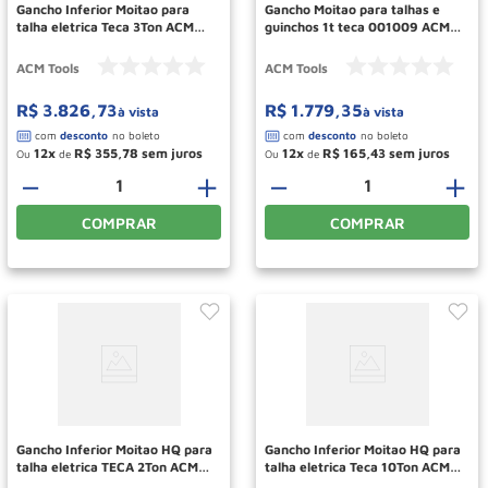
Gancho Inferior Moitao para
Gancho Moitao para talhas e
talha eletrica Teca 3Ton ACM
guinchos 1t teca 001009 ACM
TOOLS
TOOLS
ACM Tools
ACM Tools
R$
3
.
826
,
73
R$
1
.
779
,
35
à vista
à vista
12
R$
355
,
78
12
R$
165
,
43
Ou
de
Ou
de
－
＋
－
＋
COMPRAR
COMPRAR
Gancho Inferior Moitao HQ para
Gancho Inferior Moitao HQ para
talha eletrica TECA 2Ton ACM
talha eletrica Teca 10Ton ACM
TOOLS
TOOLS