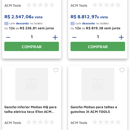
ACM Tools
ACM Tools
R$
2
.
547
,
06
R$
8
.
812
,
97
à vista
à vista
12
R$
236
,
81
12
R$
819
,
38
Ou
de
Ou
de
－
＋
－
＋
COMPRAR
COMPRAR
Gancho Inferior Moitao HQ para
Gancho Moitao para talhas e
talha eletrica teca 5Ton ACM
guinchos 3t ACM TOOLS
TOOLS
ACM Tools
ACM Tools