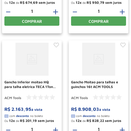
12
R$
674
,
69
12
R$
950
,
79
Ou
de
Ou
de
－
＋
－
＋
COMPRAR
COMPRAR
Gancho Inferior moitao HQ
Gancho Moitao para talhas e
para talha eletrica TECA 1Ton
guinchos 16t ACM TOOLS
ACM TOOLS
ACM Tools
ACM Tools
R$
2
.
163
,
95
R$
8
.
908
,
03
à vista
à vista
12
R$
201
,
19
12
R$
828
,
22
Ou
de
Ou
de
－
＋
－
＋