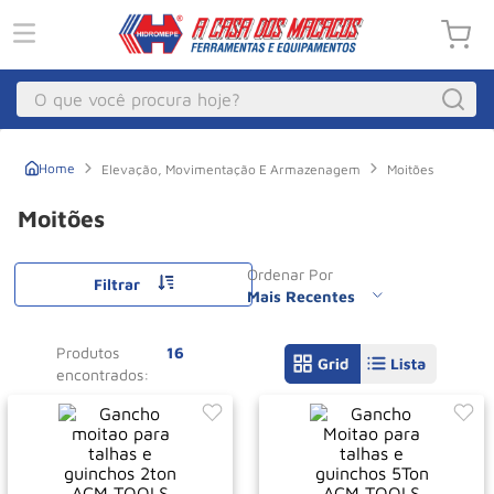
O que você procura hoje?
Macacos
1
º
Elevação, Movimentação E Armazenagem
Moitões
Guincho Eletrico
2
º
Moitões
Macaco Hidraulico
3
º
Ordenar Por
Talha Eletrica
4
º
Filtrar
Mais Recentes
Macaco Jacare
5
º
Produtos
16
Guincho
6
º
Macaco
7
º
Rodizio
8
º
Talha
9
º