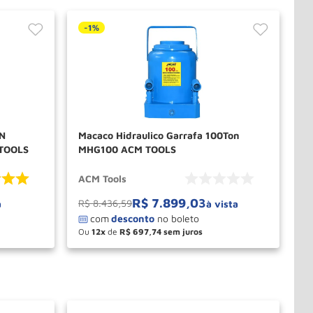
-
1%
ON
Macaco Hidraulico Garrafa 100Ton
 TOOLS
MHG100 ACM TOOLS
ACM Tools
R$
7
.
899
,
03
R$
8
.
436
,
59
a
à vista
Ou
12
de
R$
697
,
74
－
＋
PRAR
COMPRAR