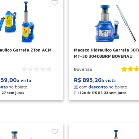
aulico Garrafa 2Ton ACM
Macaco Hidraulico Garrafa 30
MT-30 30403BRP BOVENAU
Bovenau
59
,
00
R$
895
,
26
à vista
à vista
1
,
27
Ou
12
de
R$
83
,
23
＋
－
＋
COMPRAR
COM