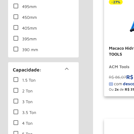
-
27%
495mm
150mm
450mm
Ver mais 33
405mm
395mm
Macaco Hidr
390 mm
TOOLS
330mm
ACM Tools
Capacidade:
500mm
R$
R$
86
,
07
1.5 Ton
480mm
Ou
2
de
R$
3
2 Ton
465mm
－
3 Ton
Ver mais 48
3.5 Ton
4 Ton
5 Ton