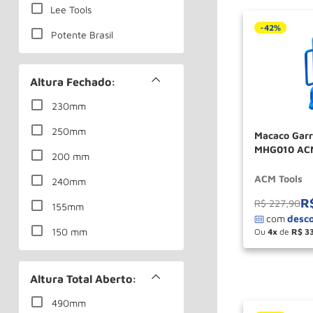
Lee Tools
-
42%
Potente Brasil
Riosul
Altura Fechado:
Try
230mm
Usados
250mm
Macaco Garr
MHG010 AC
200 mm
ACM Tools
240mm
R
R$
227
,
90
155mm
150 mm
Ou
4
de
R$
3
－
300mm
Altura Total Aberto:
245mm
490mm
180 mm