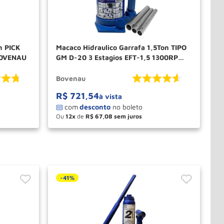
n PICK
Macaco Hidraulico Garrafa 1,5Ton TIPO
BOVENAU
GM D-20 3 Estagios EFT-1,5 1300RP
BOVENAU
Bovenau
R$
721
,
54
à vista
Ou
12
de
R$
67
,
08
－
＋
PRAR
COMPRAR
-
41%