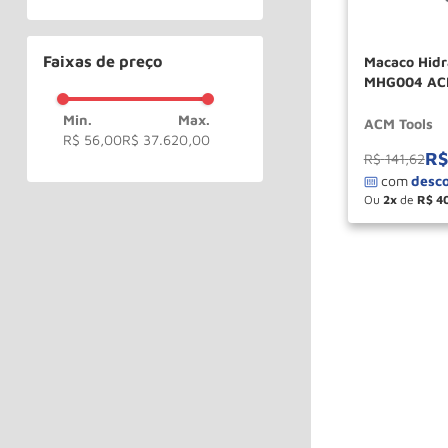
Faixas de preço
Macaco Hidr
MHG004 AC
ACM Tools
R$ 56,00
R$ 37.620,00
R$
R$
141
,
62
Ou
2
de
R$
4
－