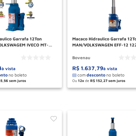
aulico Garrafa 12Ton
Macaco Hidraulico Garrafa 12T
OLKSWAGEM IVECO MT-
MAN/VOLKSWAGEN EFF-12 12
RP BOVENAU
BOVENAU
Bovenau
4
R$
1
.
637
,
79
à vista
à vista
55
,
56
Ou
12
de
R$
152
,
27
＋
－
＋
COMPRAR
COM