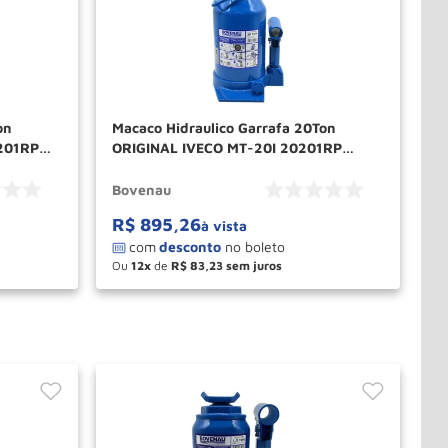
on
Macaco Hidraulico Garrafa 20Ton
201RP
ORIGINAL IVECO MT-20I 20201RP
BOVENAU
Bovenau
R$
895
,
26
à vista
Ou
12
de
R$
83
,
23
－
＋
PRAR
COMPRAR