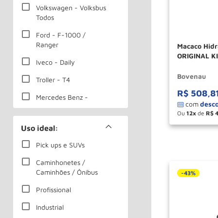
Volkswagen - Volksbus
Todos
Ford - F-1000 /
Ranger
Macaco Hidr
ORIGINAL KI
Iveco - Daily
2300RP BO
Bovenau
Troller - T4
R$
508
,
8
Mercedes Benz -
Sprinter
Ou
12
de
R$
－
Mercedes Benz -
Uso ideal:
Ônibus Todos
Pick ups e SUVs
Scania - Ônibus Todos
Caminhonetes /
Volvo - Ônibus Todos
Caminhões / Ônibus
-
43%
GMC - D40 / 5-90 / 6-
Profissional
100 / 6-150 / 7-110
Industrial
Iveco - Vertis