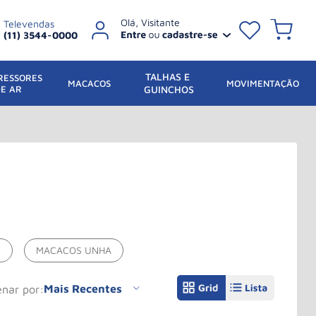
Televendas
(11) 3544-0000
TALHAS E 
ESSORES 
 MACACOS
MOVIMENTAÇÃO
DE AR
GUINCHOS
S
MACACOS UNHA
Mais Recentes
denar por