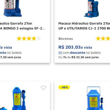
aulico Garrafa 2Ton
Macaco Hidraulico Garrafa 2To
A BONGO 2 estagios EF-2K
UP e UTILITARIOS CJ-2 2700 
VENAU
Bovenau
1
R$
203
,
03
à vista
à vista
47
,
30
Ou
7
de
R$
32
,
36
＋
－
＋
COMPRAR
COM
-
49%