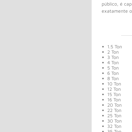
público, é ca
exatamente o
1.5 Ton
2 Ton
3 Ton
4 Ton
5 Ton
6 Ton
8 Ton
10 Ton
12 Ton
15 Ton
16 Ton
20 Ton
22 Ton
25 Ton
30 Ton
32 Ton
35 Ton