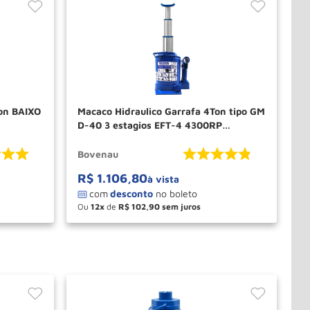
Ton BAIXO
Macaco Hidraulico Garrafa 4Ton tipo GM
D-40 3 estagios EFT-4 4300RP
BOVENAU
Bovenau
R$
1
.
106
,
80
à vista
Ou
12
de
R$
102
,
90
－
＋
PRAR
COMPRAR