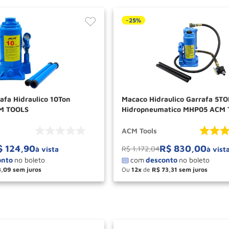
-
25%
afa Hidraulico 10Ton
Macaco Hidraulico Garrafa 5T
M TOOLS
Hidropneumatico MHP05 ACM
ACM Tools
$
124
,
90
R$
830
,
00
R$
1
.
172
,
04
à vista
à vist
3
,
09
Ou
12
de
R$
73
,
31
＋
－
＋
COMPRAR
COM