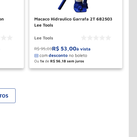
on
Macaco Hidraulico Garrafa 2T 682503
Lee Tools
Lee Tools
R$
53
,
00
R$
95
,
03
a
à vista
Ou
1
de
R$
56
,
18
－
＋
PRAR
COMPRAR