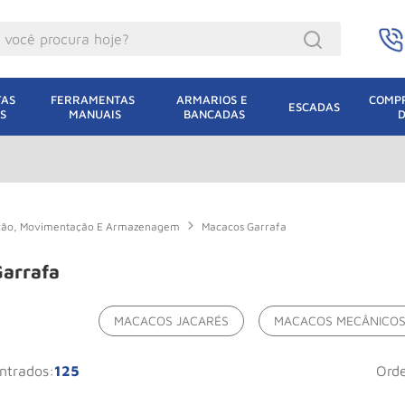
ocê procura hoje?
acacos
AS 
FERRAMENTAS 
ARMARIOS E 
COMPR
ESCADAS
S
MANUAIS
BANCADAS
incho Eletrico
acaco Hidraulico
lha Eletrica
acaco Jacare
ação, Movimentação E Armazenagem
Macacos Garrafa
uincho
arrafa
acaco
oda
MACACOS JACARÉS
MACACOS MECÂNICO
dizio
125
or
leteira