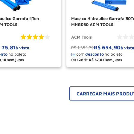
aulico Garrafa 4Ton
Macaco Hidraulico Garrafa 50T
M TOOLS
MHG050 ACM TOOLS
ACM Tools
75
,
81
R$
654
,
90
R$
1
.
354
,
79
à vista
à vist
0
,
18
Ou
12
de
R$
57
,
84
＋
－
＋
COMPRAR
COM