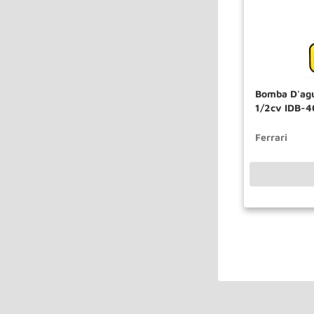
Bomba D'agu
1/2cv IDB-4
Ferrari