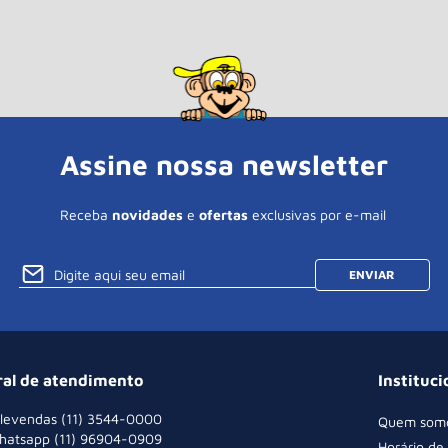
Assine nossa newsletter
Receba
novidades
e
ofertas
exclusivas por e-mail
ENVIAR
ral de atendimento
Instituci
levendas (11) 3544-0000
Quem som
hatsapp (11) 96904-0909
Horário de