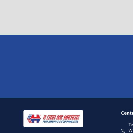
Cent
Te
W