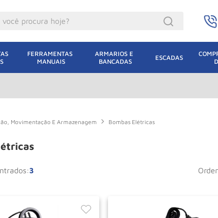
ocê procura hoje?
acacos
AS 
FERRAMENTAS 
ARMARIOS E 
COMPR
ESCADAS
S
MANUAIS
BANCADAS
incho Eletrico
acaco Hidraulico
acaco Jacare
uincho
ação, Movimentação E Armazenagem
Bombas Elétricas
lha Eletrica
étricas
acaco
3
orde
lha
dizio
oda