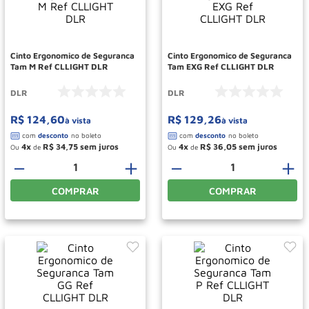
Paleteira
10
º
Cinto Ergonomico de Seguranca
Cinto Ergonomico de Seguranca
Tam M Ref CLLIGHT DLR
Tam EXG Ref CLLIGHT DLR
DLR
DLR
R$
124
,
60
R$
129
,
26
à vista
à vista
4
R$
34
,
75
4
R$
36
,
05
Ou
de
Ou
de
－
＋
－
＋
COMPRAR
COMPRAR