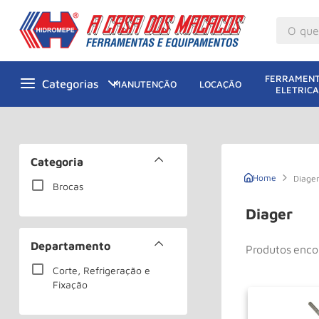
O que v
M
1
º
FERRAMENT
MANUTENÇÃO
LOCAÇÃO
ELETRICA
Gu
2
º
M
3
º
Ta
4
º
Categoria
M
5
º
Diage
Brocas
G
6
º
Diager
M
7
º
Departamento
Produtos
Ro
8
º
Corte, Refrigeração e
Ta
9
º
Fixação
R
10
º