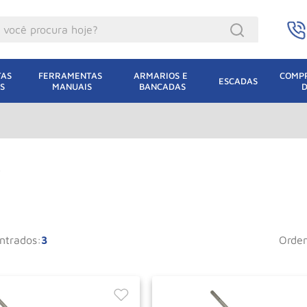
ocê procura hoje?
acacos
AS 
FERRAMENTAS 
ARMARIOS E 
COMPR
ESCADAS
S
MANUAIS
BANCADAS
incho Eletrico
acaco Hidraulico
lha Eletrica
acaco Jacare
r
uincho
acaco
3
orde
dizio
lha
oda