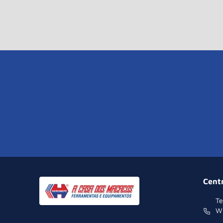
Cent
Te
W