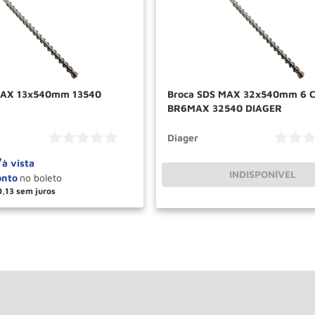
MAX 13x540mm 13540
Broca SDS MAX 32x540mm 6 
BR6MAX 32540 DIAGER
Diager
7
à vista
INDISPONÍVEL
0
,
13
＋
COMPRAR