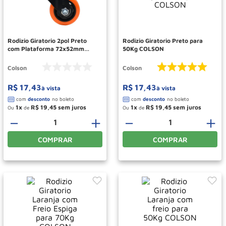
Paleteira
10
º
Rodizio Giratorio 2pol Preto
Rodizio Giratorio Preto para
com Plataforma 72x52mm
50Kg COLSON
6236 COLSON
Colson
Colson
R$
17
,
43
R$
17
,
43
à vista
à vista
1
R$
19
,
45
1
R$
19
,
45
Ou
de
Ou
de
－
＋
－
＋
COMPRAR
COMPRAR