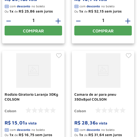
1
R$
25
,
86
1
R$
52
,
15
Ou
de
Ou
de
－
＋
－
＋
COMPRAR
COMPRAR
Rodizio Giratorio Laranja 30Kg
Camara de ar para pneu
COLSON
350x8pol COLSON
Colson
Colson
R$
15
,
01
R$
28
,
36
à vista
à vista
1
R$
16
,
75
1
R$
31
,
64
Ou
de
Ou
de