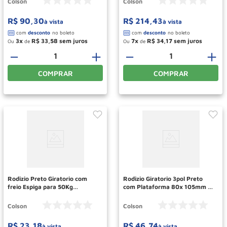
Colson
Colson
R$
90
,
30
R$
214
,
43
à vista
à vista
3
R$
33
,
58
7
R$
34
,
17
Ou
de
Ou
de
－
＋
－
＋
COMPRAR
COMPRAR
Rodizio Preto Giratorio com
Rodizio Giratorio 3pol Preto
freio Espiga para 50Kg
com Plataforma 80x 105mm e
COLSON
Freio 70KG 6241 COLSON
Colson
Colson
R$
23
,
18
R$
46
,
74
à vista
à vista