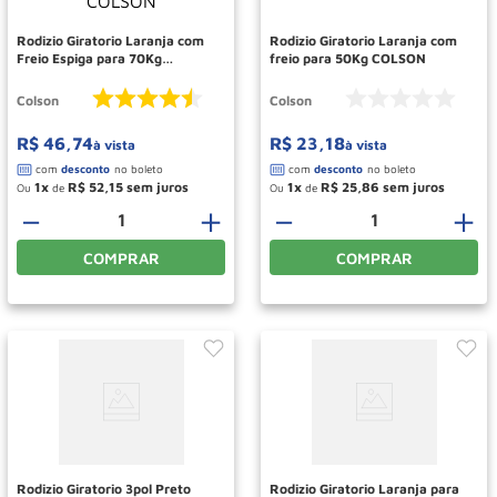
Rodizio Giratorio Laranja com
Rodizio Giratorio Laranja com
Freio Espiga para 70Kg
freio para 50Kg COLSON
COLSON
Colson
Colson
R$
46
,
74
R$
23
,
18
à vista
à vista
1
R$
52
,
15
1
R$
25
,
86
Ou
de
Ou
de
－
＋
－
＋
COMPRAR
COMPRAR
Rodizio Giratorio 3pol Preto
Rodizio Giratorio Laranja para