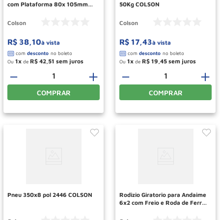
com Plataforma 80x 105mm
50Kg COLSON
70KG 6239 COLSON
Colson
Colson
R$
38
,
10
R$
17
,
43
à vista
à vista
1
R$
42
,
51
1
R$
19
,
45
Ou
de
Ou
de
－
＋
－
＋
COMPRAR
COMPRAR
Pneu 350x8 pol 2446 COLSON
Rodizio Giratorio para Andaime
6x2 com Freio e Roda de Ferro
com Borracha GLEF62BFR
COLSON