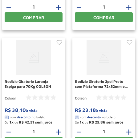
－
＋
－
＋
COMPRAR
COMPRAR
Rodizio Giratorio Laranja
Rodizio Giratorio 2pol Preto
Espiga para 70Kg COLSON
com Plataforma 72x52mm e
Freio 6238 COLSON
Colson
Colson
R$
38
,
10
R$
23
,
18
à vista
à vista
1
R$
42
,
51
1
R$
25
,
86
Ou
de
Ou
de
－
＋
－
＋