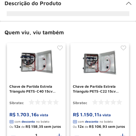
Descrição do Produto
Quem viu, viu também
Chave de Partida Estrela
Chave de Partida Estrela
Triangulo PETS-C40 15cv
Triangulo PETS-C22 15cv
Trifasico 220v 6493
Trifasica 380v 6490
SIBRATEC
SIBRATEC
Sibratec
Sibratec
R$
1
.
703
,
16
R$
1
.
150
,
11
à vista
à vista
12
R$
158
,
35
12
R$
106
,
93
Ou
de
Ou
de
－
＋
－
＋