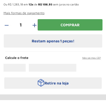
Paleteira
10
º
Ou
R$
1
.
283
,
18
em
12
de
R$
106
,
93
sem juros no cartão
Mais formas de pagamento
＋
COMPRAR
Restam apenas
1
peças!
Calcule o frete
Não sei meu CEP
Retire na loja