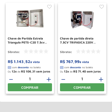
Chave de Partida Estrela
Chave de partida direta
Triangulo PETS-C20 7,5cv
7,5CV TRIFASICA 220V
Trifasico 220v 6488
SIBRATEC
SIBRATEC
Sibratec
Sibratec
R$
1
.
143
,
52
R$
767
,
99
à vista
à vista
12
R$
106
,
31
12
R$
71
,
40
Ou
de
Ou
de
－
＋
－
＋
COMPRAR
COMPRAR