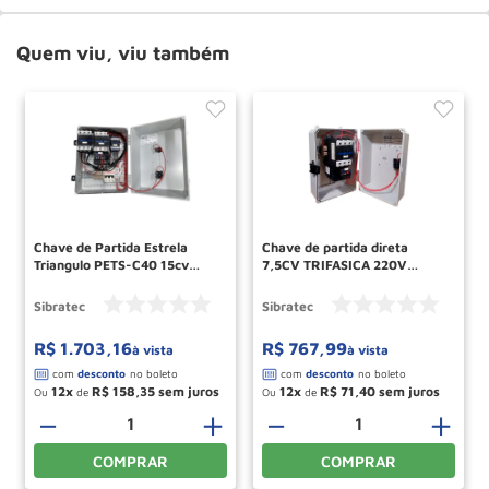
Quem viu, viu também
Chave de Partida Estrela
Chave de partida direta
Triangulo PETS-C40 15cv
7,5CV TRIFASICA 220V
Trifasico 220v 6493
SIBRATEC
SIBRATEC
Sibratec
Sibratec
R$
1
.
703
,
16
R$
767
,
99
à vista
à vista
12
R$
158
,
35
12
R$
71
,
40
Ou
de
Ou
de
－
＋
－
＋
COMPRAR
COMPRAR