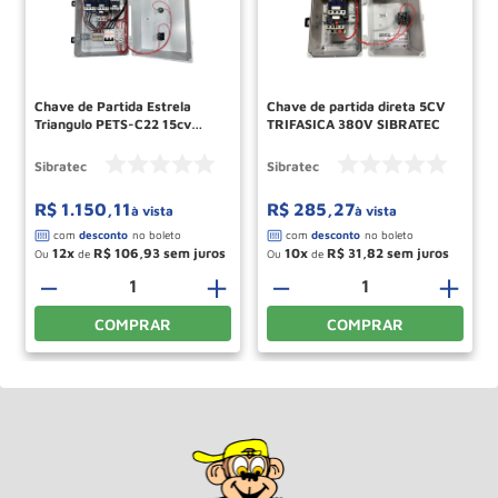
Chave de Partida Estrela
Chave de partida direta 5CV
Triangulo PETS-C22 15cv
TRIFASICA 380V SIBRATEC
Trifasica 380v 6490
SIBRATEC
Sibratec
Sibratec
R$
1
.
150
,
11
R$
285
,
27
à vista
à vista
12
R$
106
,
93
10
R$
31
,
82
Ou
de
Ou
de
－
＋
－
＋
COMPRAR
COMPRAR