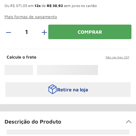
Rodizio
10
º
Ou
R$
371
,
05
em
12
de
R$
30
,
92
sem juros no cartão
Mais formas de pagamento
＋
COMPRAR
Calcule o frete
Não sei meu CEP
Retire na loja
Descrição do Produto