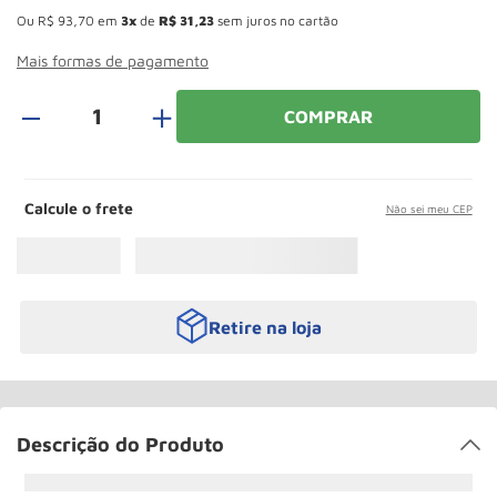
Roda
10
º
Ou
R$
93
,
70
em
3
de
R$
31
,
23
sem juros no cartão
Mais formas de pagamento
＋
COMPRAR
Calcule o frete
Não sei meu CEP
Retire na loja
Descrição do Produto