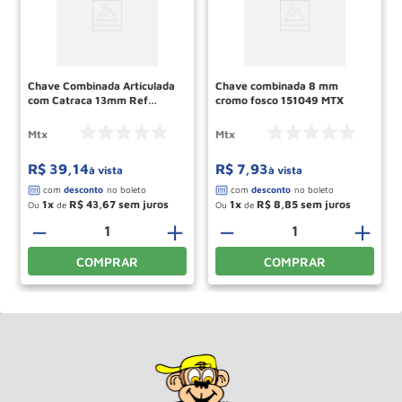
Chave Combinada Articulada
Chave combinada 8 mm
com Catraca 13mm Ref
cromo fosco 151049 MTX
148659 MTX
Mtx
Mtx
R$
39
,
14
R$
7
,
93
à vista
à vista
1
R$
43
,
67
1
R$
8
,
85
Ou
de
Ou
de
－
＋
－
＋
COMPRAR
COMPRAR