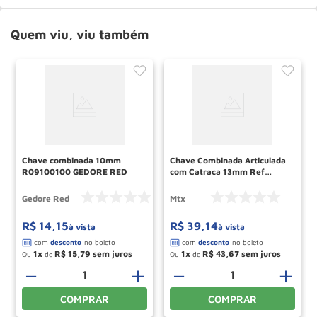
Quem viu, viu também
Chave combinada 10mm
Chave Combinada Articulada
R09100100 GEDORE RED
com Catraca 13mm Ref
148659 MTX
Gedore Red
Mtx
R$
14
,
15
R$
39
,
14
à vista
à vista
1
R$
15
,
79
1
R$
43
,
67
Ou
de
Ou
de
－
＋
－
＋
COMPRAR
COMPRAR