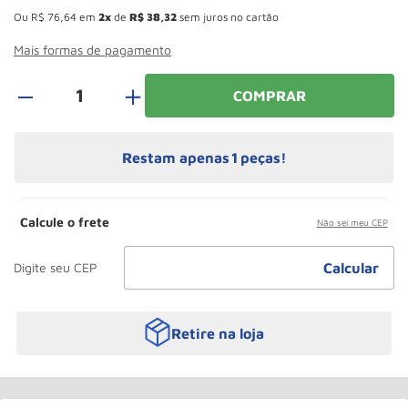
Roda
10
º
Ou
R$
76
,
64
em
2
de
R$
38
,
32
sem juros no cartão
Mais formas de pagamento
＋
COMPRAR
Restam apenas
1
peças!
Calcule o frete
Não sei meu CEP
Retire na loja