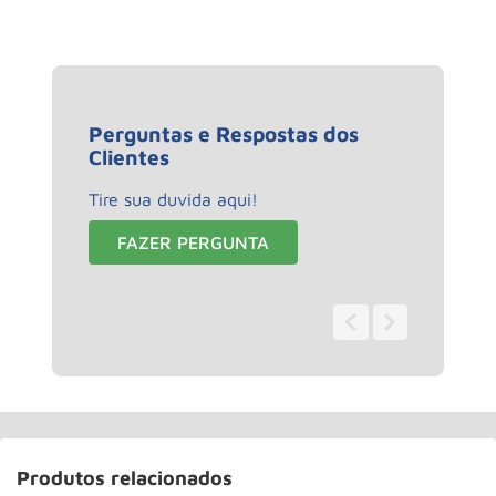
Produtos relacionados
Chave Combinada com
Chave combinada 27 mm
Catraca 18mm CRV Ref
cromo fosco 151209 MTX
148119 MTX
Mtx
Mtx
R$
53
,
82
R$
49
,
74
à vista
à vista
2
R$
30
,
02
1
R$
55
,
49
Ou
de
Ou
de
－
＋
－
＋