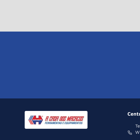
Cent
Te
W