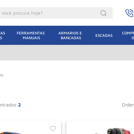
ocê procura hoje?
acacos
AS 
FERRAMENTAS 
ARMARIOS E 
COMPR
ESCADAS
S
MANUAIS
BANCADAS
incho Eletrico
acaco Hidraulico
uincho
acaco Jacare
ols
lha Eletrica
acaco
2
orde
lha
dizio
leteira