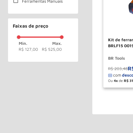
Ferramentas Manuais
Faixas de preço
Kit de ferr
BRLF15 0019
R$ 127,00
R$ 525,00
BR Tools
R
R$
203
,
48
Ou
4
de
R$
3
－