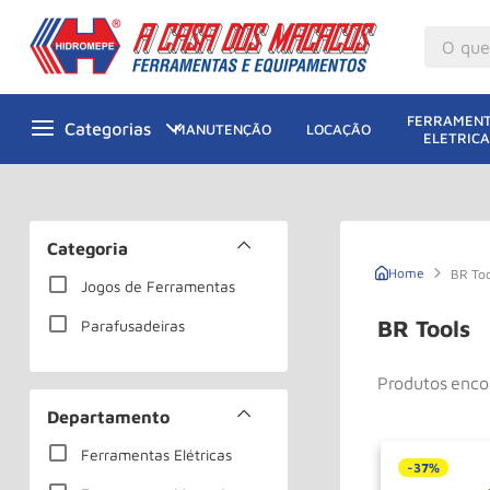
O que v
M
1
º
FERRAMENT
MANUTENÇÃO
LOCAÇÃO
ELETRICA
Gu
2
º
M
3
º
G
4
º
Categoria
M
5
º
BR To
Jogos de Ferramentas
Ta
6
º
BR Tools
Parafusadeiras
M
7
º
Produtos
Ta
8
º
Departamento
Ro
9
º
Ferramentas Elétricas
Pa
10
º
-
37%