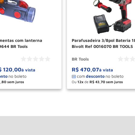
amentas com lanterna
Parafusadeira 3/8pol Bateria 1
644 BR Tools
Bivolt Ref 0016070 BR TOOLS
BR Tools
$
120
,
00
R$
470
,
07
à vista
à vista
1
,
80
Ou
12
de
R$
43
,
70
＋
－
＋
COMPRAR
COM