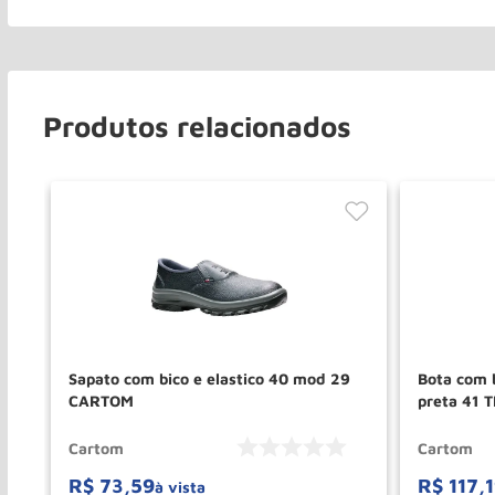
Produtos relacionados
D
Sapato com bico e elastico 40 mod 29
Bota com 
CARTOM
preta 41
Cartom
Cartom
R$
73
,
59
R$
117
,
à vista