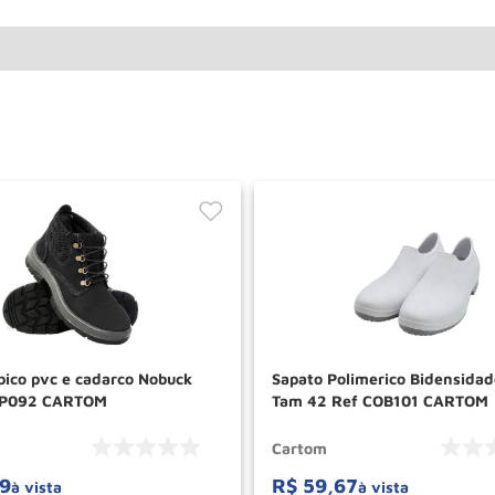
bico pvc e cadarco Nobuck
Sapato Polimerico Bidensida
 TP092 CARTOM
Tam 42 Ref COB101 CARTOM
Cartom
19
R$
59
,
67
à vista
à vista