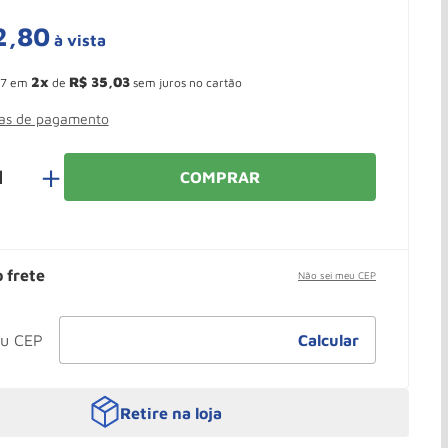
2
,
80
à vista
 Ganhe 10,37% de desconto pagando no boleto
2
R$
35
,
03
7
em
de
sem juros no cartão
mas de pagamento
＋
COMPRAR
o frete
Não sei meu CEP
Retire na loja