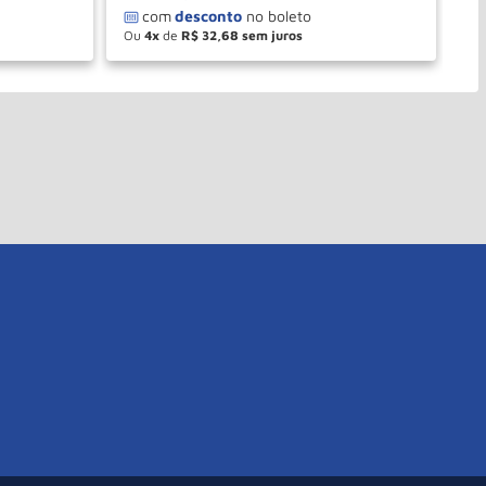
Ou
4
de
R$
32
,
68
O
－
＋
PRAR
COMPRAR