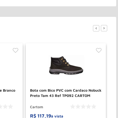
de Branco
Bota com Bico PVC com Cardaco Nobuck
Bo
Preto Tam 43 Ref TP092 CARTOM
Po
Cartom
Ca
R$
117
,
19
R
à vista