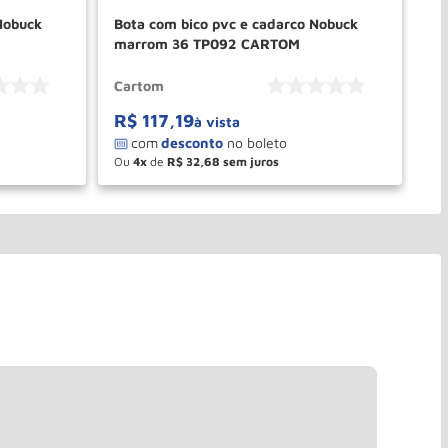
Nobuck
Bota com bico pvc e cadarco Nobuck
Sa
marrom 36 TP092 CARTOM
Ta
Cartom
Ca
R$
117
,
19
R
à vista
Ou
4
de
R$
32
,
68
O
－
＋
PRAR
COMPRAR