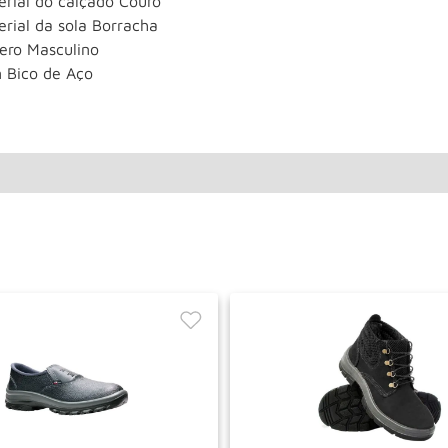
erial do calçado Couro
rial da sola Borracha
ero Masculino
 Bico de Aço