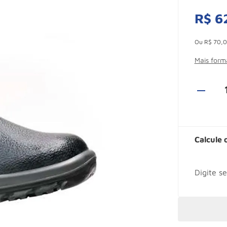
R$
6
Esconder -
Ou
R$
70
,
0
Mais for
Calcule 