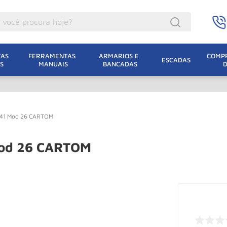
ocê procura hoje?
acacos
AS 
FERRAMENTAS 
ARMARIOS E 
COMPR
ESCADAS
S
MANUAIS
BANCADAS
incho Eletrico
acaco Hidraulico
acaco Jacare
m 41 Mod 26 CARTOM
uincho
lha Eletrica
 Mod 26 CARTOM
acaco
lha
dizio
oda