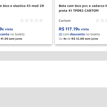
m bico e elastico 43 mod 29
Bota com bico pvc e cadarco 
preta 41 TP092 CARTOM
Cartom
9
R$
117
,
19
à vista
à vista
41
,
05
Ou
4
de
R$
32
,
68
＋
－
＋
COMPRAR
COM