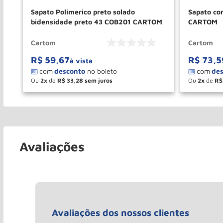
U
Sapato Polimerico preto solado
Sapato co
bidensidade preto 43 COB201 CARTOM
CARTOM
Cartom
Cartom
R$
59
,
67
R$
73
,
5
à vista
Ou
2
de
R$
33
,
28
Ou
2
de
R$
－
＋
－
COMPRAR
Avaliações
Avaliações dos nossos clientes