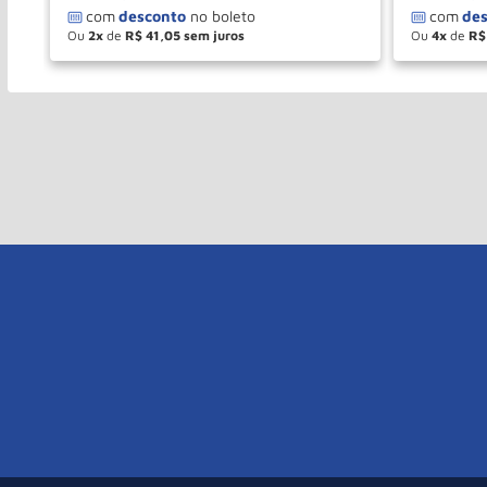
Ou
2
de
R$
41
,
05
Ou
4
de
R$
－
＋
－
COMPRAR