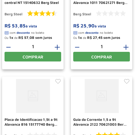
central NT 15140632 Berg Steel
Alavanca 1011 70621271 Berg
Steel
Berg Steel
Berg Steel
R$
53
,
85
R$
25
,
90
à vista
à vista
1
R$
57
,
08
1
R$
27
,
45
Ou
de
Ou
de
－
＋
－
＋
COMPRAR
COMPRAR
Placa de Identificacao 1,5t a 9t
Guia da Corrente 1,5 a 9t
Alavanca 816 15177740 Berg
Alavanca 2122 70621003 Berg
Steel
Steel