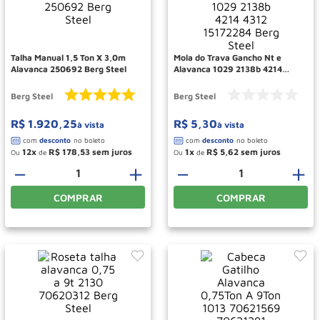
Roda
10
º
Talha Manual 1,5 Ton X 3,0m
Mola do Trava Gancho Nt e
Alavanca 250692 Berg Steel
Alavanca 1029 2138b 4214
4312 15172284 Berg Steel
Berg Steel
Berg Steel
R$
1
.
920
,
25
R$
5
,
30
à vista
à vista
12
R$
178
,
53
1
R$
5
,
62
Ou
de
Ou
de
－
＋
－
＋
COMPRAR
COMPRAR