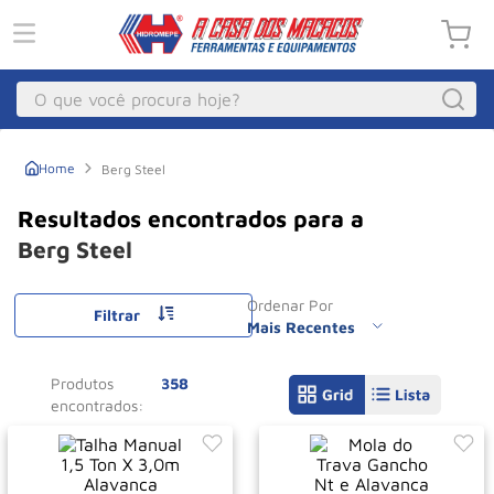
O que você procura hoje?
Macacos
1
º
Berg Steel
Guincho Eletrico
2
º
Macaco Hidraulico
3
º
Berg Steel
Talha Eletrica
4
º
Ordenar Por
Macaco Jacare
Filtrar
5
º
Mais Recentes
Guincho
6
º
Produtos
358
Macaco
7
º
Rodizio
8
º
Talha
9
º