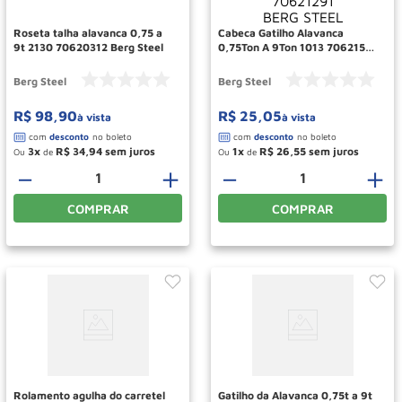
Roseta talha alavanca 0,75 a
Cabeca Gatilho Alavanca
9t 2130 70620312 Berg Steel
0,75Ton A 9Ton 1013 70621569
70621291 BERG STEEL
Berg Steel
Berg Steel
R$
98
,
90
R$
25
,
05
à vista
à vista
3
R$
34
,
94
1
R$
26
,
55
Ou
de
Ou
de
－
＋
－
＋
COMPRAR
COMPRAR
Rolamento agulha do carretel
Gatilho da Alavanca 0,75t a 9t