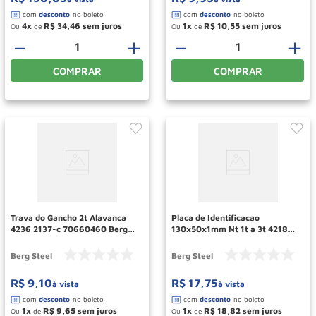
4
R$
34
,
46
1
R$
10
,
55
Ou
de
Ou
de
－
＋
－
＋
COMPRAR
COMPRAR
Trava do Gancho 2t Alavanca
Placa de Identificacao
4236 2137-c 70660460 Berg
130x50x1mm Nt 1t a 3t 4218
Steel
15172501 Berg Steel
Berg Steel
Berg Steel
R$
9
,
10
R$
17
,
75
à vista
à vista
1
R$
9
,
65
1
R$
18
,
82
Ou
de
Ou
de