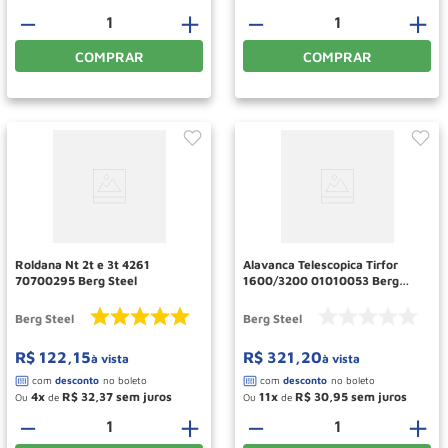
－
＋
－
＋
COMPRAR
COMPRAR
Roldana Nt 2t e 3t 4261
Alavanca Telescopica Tirfor
70700295 Berg Steel
1600/3200 01010053 Berg
Steel
Berg Steel
Berg Steel
R$
122
,
15
R$
321
,
20
à vista
à vista
4
R$
32
,
37
11
R$
30
,
95
Ou
de
Ou
de
－
＋
－
＋