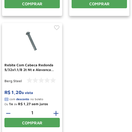
COMPRAR
COMPRAR
Rebite Com Cabeca Redonda
5/32x1.1/8 2t Nt e Alavanca
4217 15176079 Berg Steel
Berg Steel
R$
1
,
20
à vista
1
R$
1
,
27
Ou
de
－
＋
COMPRAR