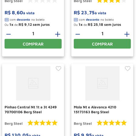
Berg Steel
Berg Steel
R$
8
,
60
R$
23
,
75
à vista
à vista
1
R$
9
,
12
1
R$
25
,
18
Ou
de
Ou
de
－
＋
－
＋
COMPRAR
COMPRAR
Pinhao Central Nt 1t a 3t 4249
Mola Nt e Alavanca 4210
70700106 Berg Steel
15173163 Berg Steel
Berg Steel
Berg Steel
R$
130
,
05
R$
9
,
95
à vista
à vista