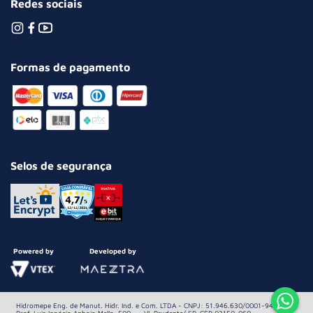
Redes sociais
Formas de pagamento
Selos de segurança
Powered by
Developed by
Hidromepe Eng. de Manut. Hidr. Ind. e Com. LTDA - CNPJ: 51.946.630/0001-94 Av.