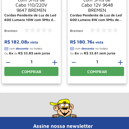
Rodizio
10
º
Cordao Pendente de Luz de Led
Cordao Pendente de Luz de Led
600 Lumens 10W com 5Mts de
600 Lumens 8W com 5Mts de
Cabo 110/220V 9647 BREMEN
Cabo 12V 9648 BREMEN
Bremen
Bremen
R$
182
,
08
R$
180
,
76
à vista
à vista
6
R$
33
,
85
6
R$
33
,
61
Ou
de
Ou
de
－
＋
－
＋
COMPRAR
COMPRAR
Assine nossa newsletter