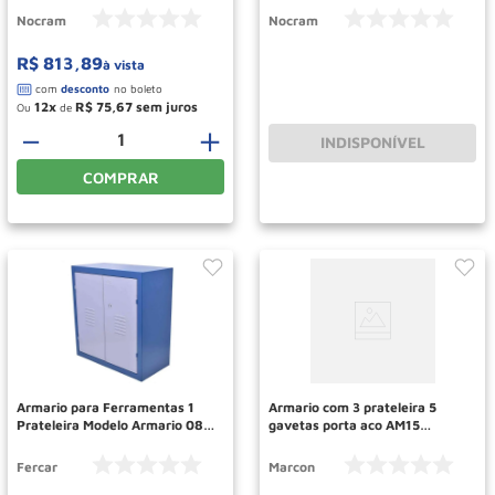
Nocram
Nocram
R$
813
,
89
à vista
12
R$
75
,
67
Ou
de
－
＋
INDISPONÍVEL
COMPRAR
Armario para Ferramentas 1
Armario com 3 prateleira 5
Prateleira Modelo Armario 08
gavetas porta aco AM15
FERCAR
MARCON
Fercar
Marcon