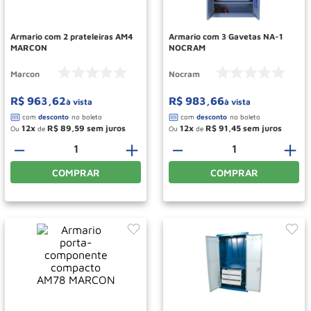
Rodizio
10
º
Armario com 2 prateleiras AM4
Armario com 3 Gavetas NA-1
MARCON
NOCRAM
Marcon
Nocram
R$
963
,
62
R$
983
,
66
à vista
à vista
12
R$
89
,
59
12
R$
91
,
45
Ou
de
Ou
de
－
＋
－
＋
COMPRAR
COMPRAR