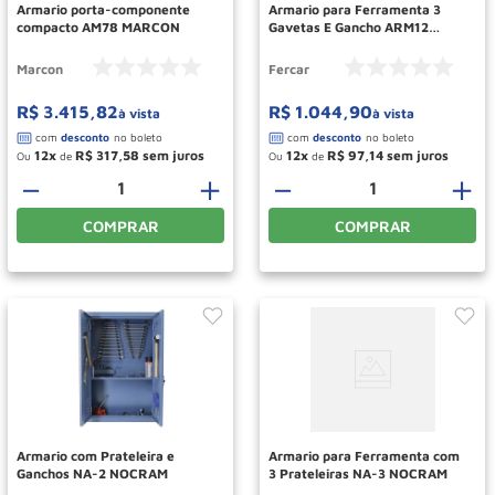
Armario porta-componente
Armario para Ferramenta 3
compacto AM78 MARCON
Gavetas E Gancho ARM12
FERCAR
Marcon
Fercar
R$
3
.
415
,
82
R$
1
.
044
,
90
à vista
à vista
12
R$
317
,
58
12
R$
97
,
14
Ou
de
Ou
de
－
＋
－
＋
COMPRAR
COMPRAR
Armario com Prateleira e
Armario para Ferramenta com
Ganchos NA-2 NOCRAM
3 Prateleiras NA-3 NOCRAM