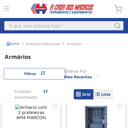
O que você procura hoje?
Macacos
1
º
Armários E Bancadas
Armários
Guincho Eletrico
2
º
Armários
Macaco Hidraulico
3
º
Ordenar Por
Macaco Jacare
4
º
Filtrar
Mais Recentes
Guincho
5
º
Produtos
37
Talha Eletrica
6
º
Macaco
7
º
Talha
8
º
Paleteira
9
º